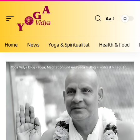
Aa
Größenänderun
Home
News
Yoga & Spiritualität
Health & Food
Yoga Vidya Blog - Yoga, Meditation und Ayurveda
>
Blog
>
Podcast
>
Tägl. Inspiration