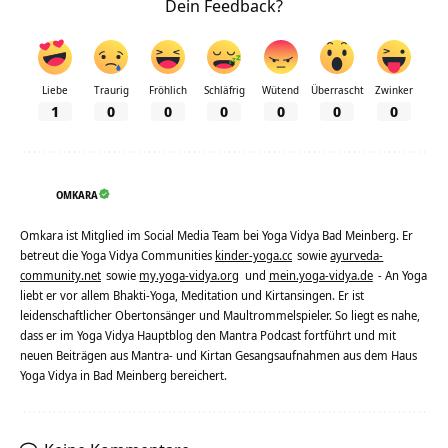
Dein Feedback?
Liebe
Traurig
Fröhlich
Schläfrig
Wütend
Überrascht
Zwinker
1
0
0
0
0
0
0
OMKARA
Omkara ist Mitglied im Social Media Team bei Yoga Vidya Bad Meinberg. Er
betreut die Yoga Vidya Communities
kinder-yoga.cc
sowie
ayurveda-
community.net
sowie
my.yoga-vidya.org
und
mein.yoga-vidya.de
- An Yoga
liebt er vor allem Bhakti-Yoga, Meditation und Kirtansingen. Er ist
leidenschaftlicher Obertonsänger und Maultrommelspieler. So liegt es nahe,
dass er im Yoga Vidya Hauptblog den Mantra Podcast fortführt und mit
neuen Beiträgen aus Mantra- und Kirtan Gesangsaufnahmen aus dem Haus
Yoga Vidya in Bad Meinberg bereichert.