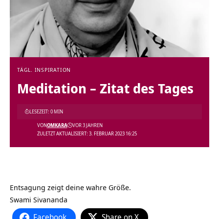
TÄGL. INSPIRATION
Meditation – Zitat des Tages
LESEZEIT: 0 MIN
VON
OMKARA
VOR 3 JAHREN
ZULETZT AKTUALISIERT: 3. FEBRUAR 2023 16:25
Entsagung zeigt deine wahre Größe.
Swami Sivananda
Facebook
Share on X