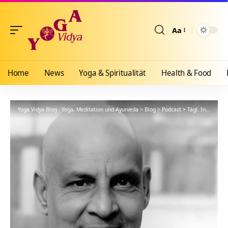
Aa
Größenänderun
Home
News
Yoga & Spiritualität
Health & Food
Yoga Vidya Blog - Yoga, Meditation und Ayurveda
>
Blog
>
Podcast
>
Tägl. Inspiration