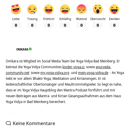
Liebe
Traurig
Fröhlich
Schläfrig
Wütend
Überrascht
Zwinker
0
0
0
0
0
0
0
OMKARA
Omkara ist Mitglied im Social Media Team bei Yoga Vidya Bad Meinberg. Er
betreut die Yoga Vidya Communities
kinder-yoga.cc
sowie
ayurveda-
community.net
sowie
my.yoga-vidya.org
und
mein.yoga-vidya.de
- An Yoga
liebt er vor allem Bhakti-Yoga, Meditation und Kirtansingen. Er ist
leidenschaftlicher Obertonsänger und Maultrommelspieler. So liegt es nahe,
dass er im Yoga Vidya Hauptblog den Mantra Podcast fortführt und mit
neuen Beiträgen aus Mantra- und Kirtan Gesangsaufnahmen aus dem Haus
Yoga Vidya in Bad Meinberg bereichert.
Keine Kommentare