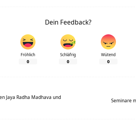
Dein Feedback?
Fröhlich
Schläfrig
Wütend
0
0
0
gen Jaya Radha Madhava und
Seminare m