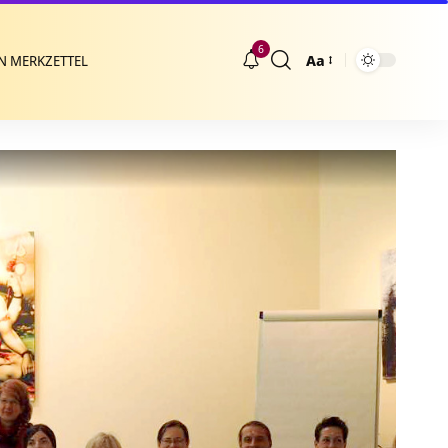
6
Aa
N MERKZETTEL
Größenänderung