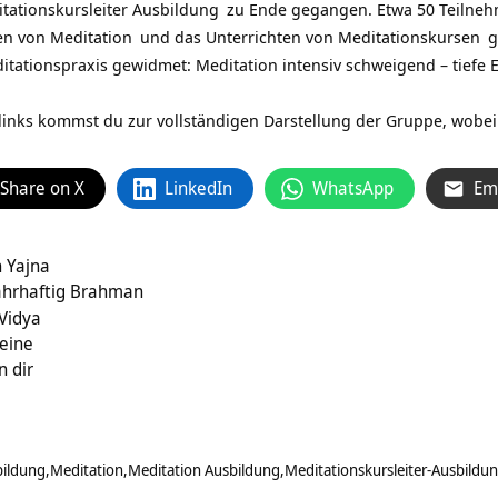
tationskursleiter Ausbildung
zu Ende gegangen. Etwa 50 Teilneh
ten von
Meditation
und das Unterrichten von
Meditationskursen
g
tationspraxis gewidmet: Meditation intensiv schweigend – tiefe E
 links kommst du zur vollständigen Darstellung der Gruppe, wobei
Share on X
LinkedIn
WhatsApp
Em
 Yajna
wahrhaftig Brahman
Vidya
teine
n dir
bildung
Meditation
Meditation Ausbildung
Meditationskursleiter-Ausbildu