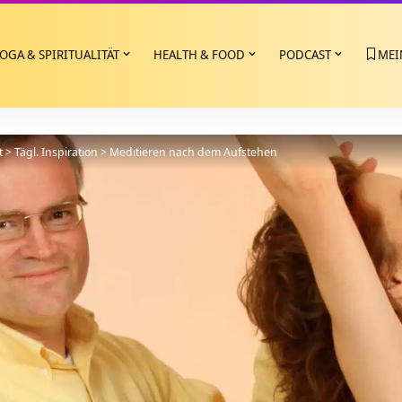
OGA & SPIRITUALITÄT
HEALTH & FOOD
PODCAST
MEI
t
>
Tägl. Inspiration
>
Meditieren nach dem Aufstehen