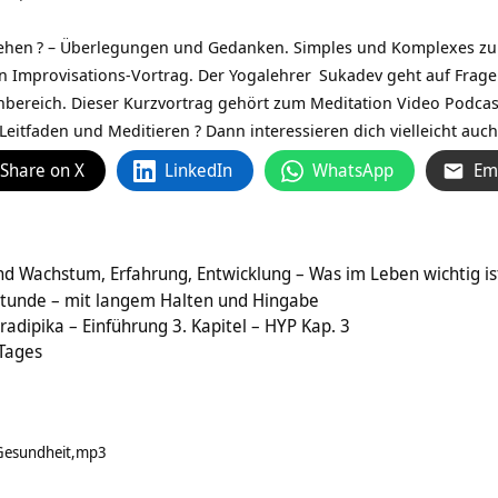
ehen
? – Überlegungen und Gedanken. Simples und Komplexes z
n Improvisations-Vortrag. Der
Yogalehrer
Sukadev geht auf Frag
nbereich. Dieser Kurzvortrag gehört zum
Meditation Video Podcas
eitfaden und Meditieren ? Dann interessieren dich vielleicht auc
Share on X
LinkedIn
WhatsApp
Em
nd Wachstum, Erfahrung, Entwicklung – Was im Leben wichtig ist:
stunde – mit langem Halten und Hingabe
adipika – Einführung 3. Kapitel – HYP Kap. 3
 Tages
Gesundheit
mp3