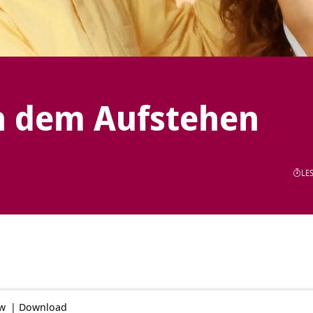
h dem Aufstehen
LES
ow
|
Download