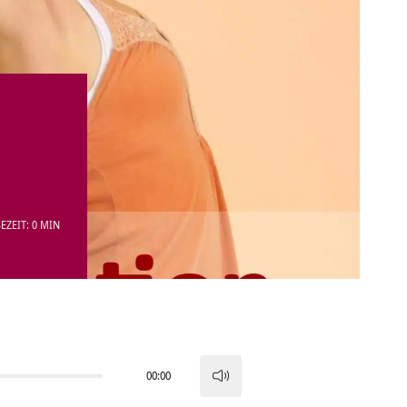
EZEIT: 0 MIN
00:00
Pfeiltasten