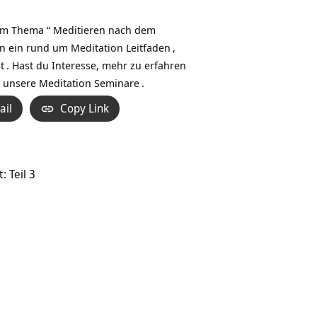
Hoch/Runter
benutzen,
um Thema “ Meditieren nach dem
um
en ein rund um
Meditation Leitfaden
,
die
t
. Hast du Interesse, mehr zu erfahren
Lautstärke
h unsere
Meditation Seminare
.
zu
ail
Copy Link
regeln.
 Teil 3