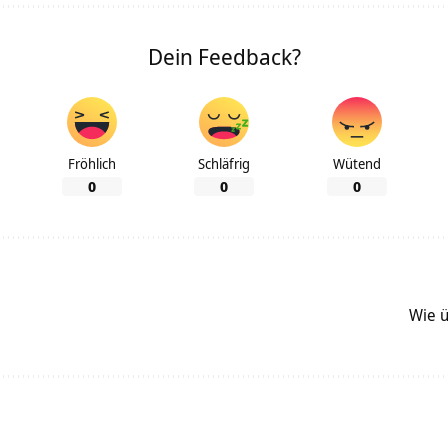
Dein Feedback?
Fröhlich
Schläfrig
Wütend
0
0
0
Wie ü