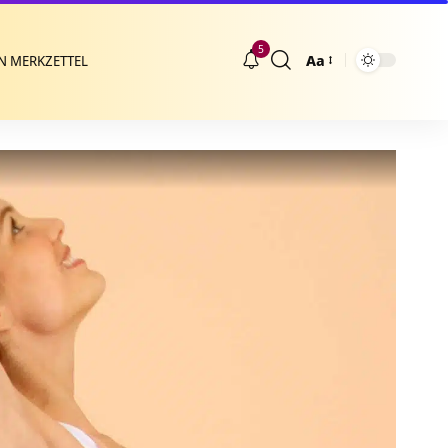
5
Aa
N MERKZETTEL
Größenänderung