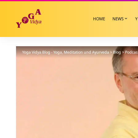
HOME
NEWS
Y
Yoga Vidya Blog - Yoga, Meditation und Ayurveda
>
Blog
>
Podcas