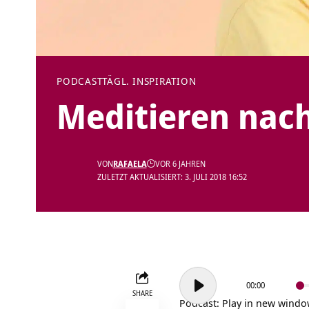
PODCAST
TÄGL. INSPIRATION
Meditieren nac
VON
RAFAELA
VOR 6 JAHREN
ZULETZT AKTUALISIERT: 3. JULI 2018 16:52
Audio-
00:00
Player
SHARE
Podcast:
Play in new wind