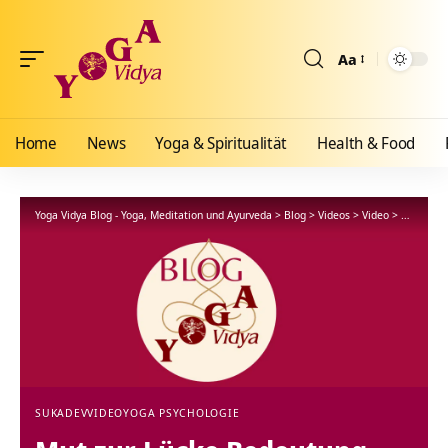
Aa
Größenänderun
Home
News
Yoga & Spiritualität
Health & Food
Yoga Vidya Blog - Yoga, Meditation und Ayurveda
>
Blog
>
Videos
>
Video
>
Mut zur L
SUKADEV
VIDEO
YOGA PSYCHOLOGIE