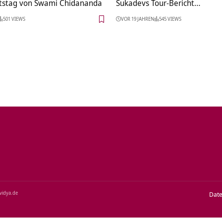
tstag von Swami Chidananda
Sukadevs Tour-Bericht…
501 VIEWS
VOR 19 JAHREN
545 VIEWS
‑vidya.de
Dat