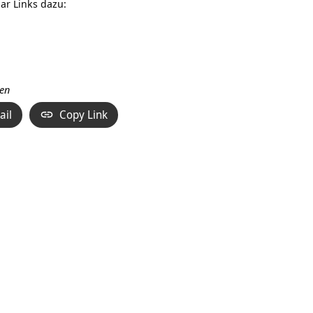
ar Links dazu:
ken
ail
Copy Link