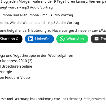
m Blog jeden Morgen während der 9 Tage hören kannst. Hier ein pa
siegt wurde – mp3 Audio Vortrag
humbha und Nishumbha – mp3 Audio Vortrag
ann. Wie die Welt entstand – mp3 Audio Vortrag
eine tiefgehende Erläuterung zu
Navaratri
geschrieben –
hier klic
Share on X
LinkedIn
WhatsApp
Em
Yoga und Yogatherapie in den Wechseljahren
a Kongress 2010 (2)
d Broschüren online
energie
n Frieden? Video
Feste und Fastentage im Hinduismus
Feste und Feiertage
Göttin
Navaratri