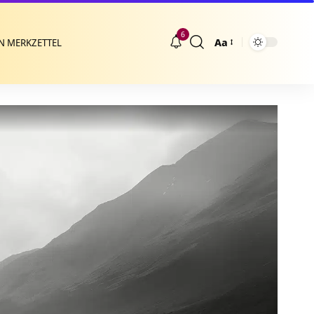
6
Aa
N MERKZETTEL
Größenänderung