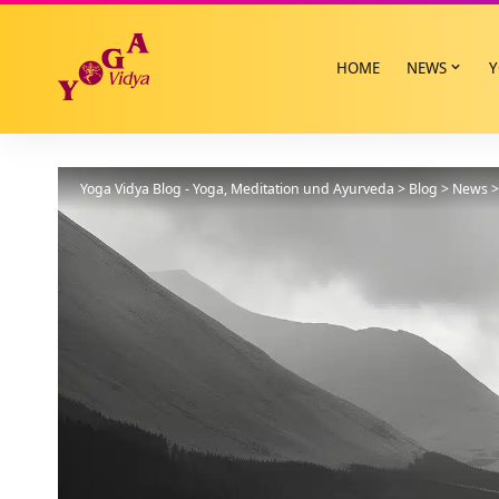
HOME
NEWS
Y
Yoga Vidya Blog - Yoga, Meditation und Ayurveda
>
Blog
>
News