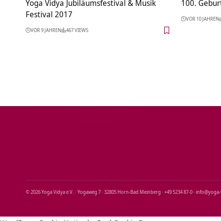
Yoga Vidya Jubiläumsfestival & Musik
100. Gebur
Festival 2017
VOR 10 JAHREN
VOR 9 JAHREN
467 VIEWS
© 2026 Yoga Vidya e.V. · Yogaweg 7 · 32805 Horn‑Bad Meinberg · +49 5234 87‑0 · info@yoga