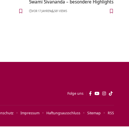
Swami Sivananda – besondere Highlights
VOR 17 JAHREN
581 VIEWS
Folge uns
enschutz
Impressum
Haftungsausschluss
Sitemap
RSS