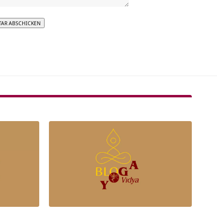
tive: