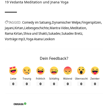
19 Vedanta Meditation und Jnana Yoga
TAGGED:
Comedy im Satsang
Dynamischer Welpe
Fingerspitzen
Jayani
Kirtan
Liebesgeschichte
Mantra Video
Meditation
Rama Kirtan
Shiva und Shakti
Sukadev
Sukadev Bretz
Vorträge mp3
Yoga Asana Lexikon
Dein Feedback?
Liebe
Traurig
Fröhlich
Schläfrig
Wütend
Überrascht
Zwinker
0
0
0
0
0
0
0
OMKARA