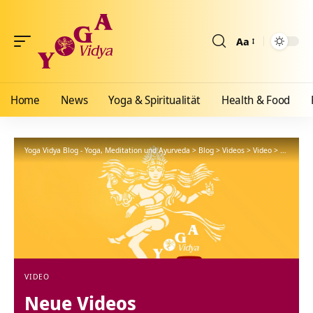
Aa
Größenänderun
Home
News
Yoga & Spiritualität
Health & Food
Yoga Vidya Blog - Yoga, Meditation und Ayurveda
>
Blog
>
Videos
>
Video
>
Neue Vid
VIDEO
Neue Videos