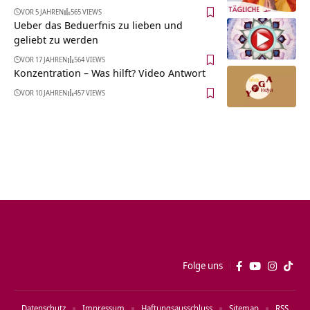
VOR 5 JAHREN
565 VIEWS
Ueber das Beduerfnis zu lieben und
geliebt zu werden
VOR 17 JAHREN
564 VIEWS
Konzentration – Was hilft? Video Antwort
VOR 10 JAHREN
457 VIEWS
Folge uns
Datenschutz
Impressum
Haftungsausschluss
Sitemap
RSS