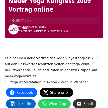
Neuer Yoga Kongress 2009
Vortrag online
LESEZEIT: 0 MIN
VON
BYV
VOR 16 JAHREN
ZULETZT AKTUALISIERT: 12. AUGUST 2025 13:59
Es gibt einen neue Vortrag des Yoga Vidya Kongress 2009
auf den Passwortgeschützten Seiten der
Yoga Vidya
Berufsverbände
, auch abzurufen in der
BYV Gruppe
auf
mein.yoga-vidya.de
Yoga ist Meditation in Aktion – Prof. R. Wahsner
Facebook
Share on X
LinkedIn
WhatsApp
Email