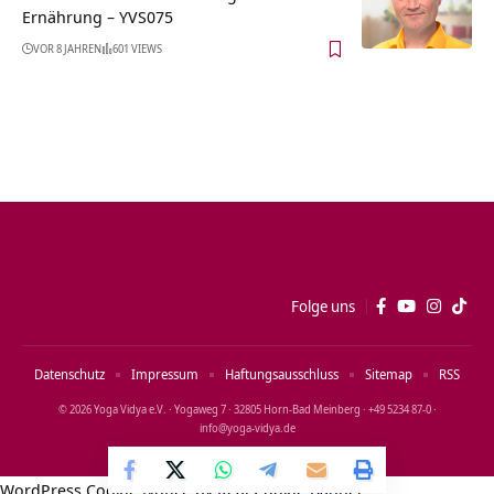
Ernährung – YVS075
VOR 8 JAHREN
601 VIEWS
Folge uns
Datenschutz
Impressum
Haftungsausschluss
Sitemap
RSS
© 2026 Yoga Vidya e.V. · Yogaweg 7 · 32805 Horn‑Bad Meinberg · +49 5234 87‑0 ·
info@yoga‑vidya.de
WordPress Cookie Notice by Real Cookie Banner