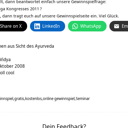
t, dann beantwortet einfach unsere Gewinnspielfrage:
oga Kongresses 2011
?
 dann tragt euch auf unsere Gewinnspielseite ein. Viel Glück.
Share on X
LinkedIn
WhatsApp
Em
nen aus Sicht des Ayurveda
 Vidya
Oktober 2008
oll cool
nnspiel
gratis
kostenlos
online gewinnspiel
Seminar
Dein Feedback?