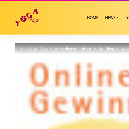
HOME
NEWS
Y
Yoga Vidya Blog - Yoga, Meditation und Ayurveda
>
Blog
>
News