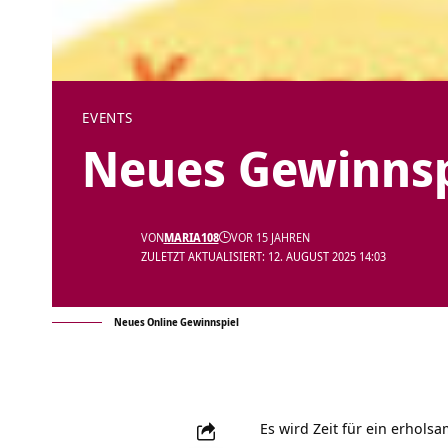
EVENTS
Neues Gewinnsp
VON
MARIA108
VOR 15 JAHREN
ZULETZT AKTUALISIERT: 12. AUGUST 2025 14:03
Neues Online Gewinnspiel
Es wird Zeit für ein erho