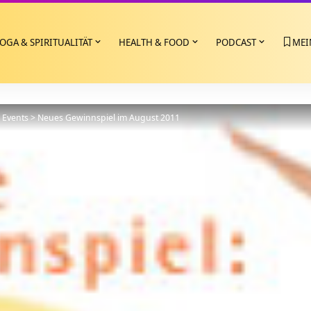
OGA & SPIRITUALITÄT
HEALTH & FOOD
PODCAST
MEI
>
Events
>
Neues Gewinnspiel im August 2011