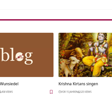
 Wunsiedel
Krishna Kirtans singen
458 VIEWS
VOR 15 JAHREN
525 VIEWS