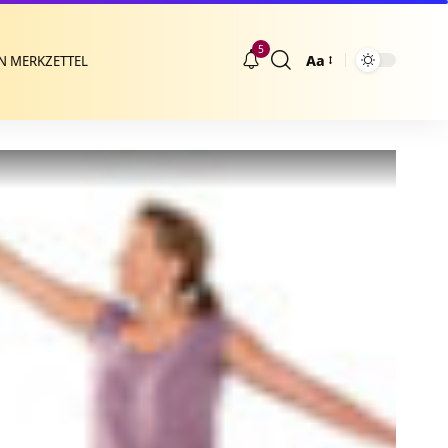
5
Aa
N MERKZETTEL
Größenänderung