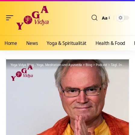
Aa
Größenänderun
Home
News
Yoga & Spiritualität
Health & Food
Yoga Vidya Blog - Yoga, Meditation und Ayurveda
>
Blog
>
Podcast
>
Tägl. Inspiration