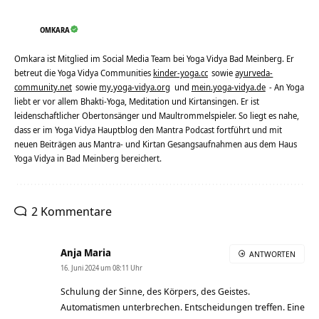
OMKARA
Omkara ist Mitglied im Social Media Team bei Yoga Vidya Bad Meinberg. Er
betreut die Yoga Vidya Communities
kinder-yoga.cc
sowie
ayurveda-
community.net
sowie
my.yoga-vidya.org
und
mein.yoga-vidya.de
- An Yoga
liebt er vor allem Bhakti-Yoga, Meditation und Kirtansingen. Er ist
leidenschaftlicher Obertonsänger und Maultrommelspieler. So liegt es nahe,
dass er im Yoga Vidya Hauptblog den Mantra Podcast fortführt und mit
neuen Beiträgen aus Mantra- und Kirtan Gesangsaufnahmen aus dem Haus
Yoga Vidya in Bad Meinberg bereichert.
2 Kommentare
Anja Maria
ANTWORTEN
16. Juni 2024 um 08:11 Uhr
Schulung der Sinne, des Körpers, des Geistes.
Automatismen unterbrechen. Entscheidungen treffen. Eine