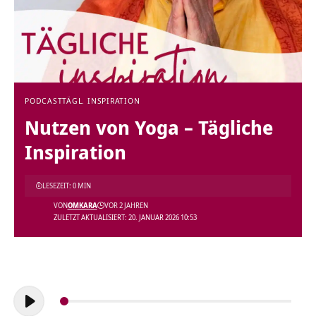
PODCAST
TÄGL. INSPIRATION
Nutzen von Yoga – Tägliche
Inspiration
LESEZEIT: 0 MIN
VON
OMKARA
VOR 2 JAHREN
ZULETZT AKTUALISIERT: 20. JANUAR 2026 10:53
Audio-
Player