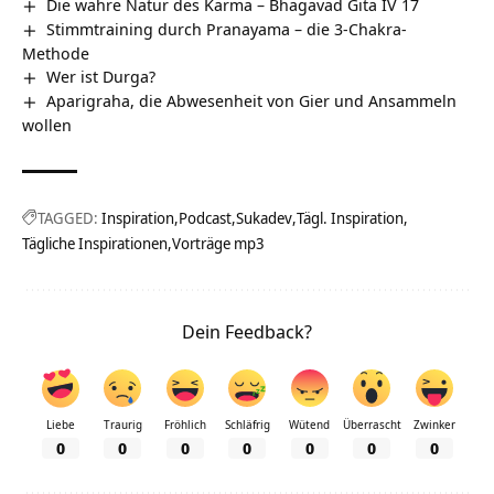
Die wahre Natur des Karma – Bhagavad Gita IV 17
Stimmtraining durch Pranayama – die 3-Chakra-
Methode
Wer ist Durga?
Aparigraha, die Abwesenheit von Gier und Ansammeln
wollen
TAGGED:
Inspiration
Podcast
Sukadev
Tägl. Inspiration
Tägliche Inspirationen
Vorträge mp3
Dein Feedback?
Liebe
Traurig
Fröhlich
Schläfrig
Wütend
Überrascht
Zwinker
0
0
0
0
0
0
0