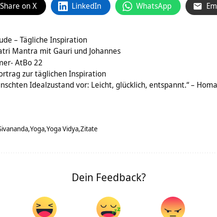
Share on X
LinkedIn
WhatsApp
Em
ude – Tägliche Inspiration
ri Mantra mit Gauri und Johannes
mer- AtBo 22
rtrag zur täglichen Inspiration
ünschten Idealzustand vor: Leicht, glücklich, entspannt.“ – Hom
Sivananda
Yoga
Yoga Vidya
Zitate
Dein Feedback?