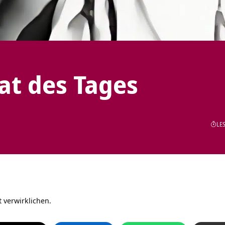
tat des Tages
LES
 verwirklichen.