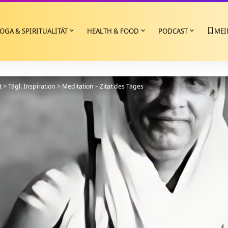
OGA & SPIRITUALITÄT
HEALTH & FOOD
PODCAST
MEI
t
>
Tägl. Inspiration
>
Meditation – Zitat des Tages