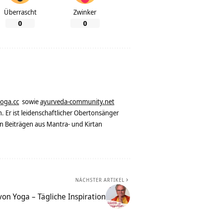
Überrascht
Zwinker
0
0
yoga.cc
sowie
ayurveda-community.net
. Er ist leidenschaftlicher Obertonsänger
n Beiträgen aus Mantra- und Kirtan
NÄCHSTER ARTIKEL
on Yoga – Tägliche Inspiration