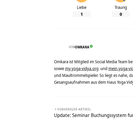
Liebe
Traurig
1
0
VON
OMKARA
Omkara ist Mitglied im Social Media Team b
sowie
my.yoga-vidya.org
und
mein.yoga-vi
und Maultrommelspieler. So liegt es nahe, 
Gesangsaufnahmen aus dem Haus Yoga Vidya
VORHERIGER ARTIKEL
Update: Seminar Buchungssystem fun