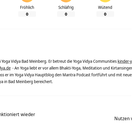
Fröhlich
Schläfrig
Wütend
0
0
0
ei Yoga Vidya Bad Meinberg. Er betreut die Yoga Vidya Communities
kinder-
dya.de
- An Yoga liebt er vor allem Bhakti-Yoga, Meditation und Kirtansingen
dass er im Yoga Vidya Hauptblog den Mantra Podcast fortführt und mit neue
 in Bad Meinberg bereichert.
ktioniert wieder
Nutzen v