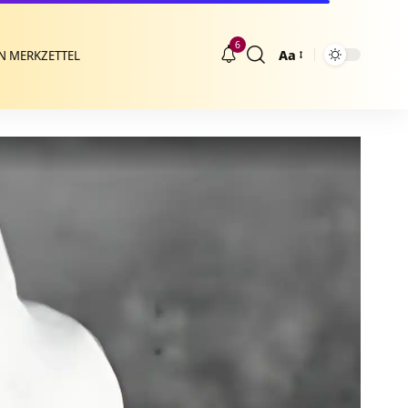
6
Aa
N MERKZETTEL
Größenänderung