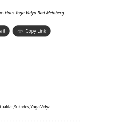
Hoch/Runter
benutzen,
im
Haus Yoga Vidya Bad Meinberg.
um
die
ail
Copy Link
Lautstärke
zu
regeln.
itualität
Sukadev
Yoga Vidya