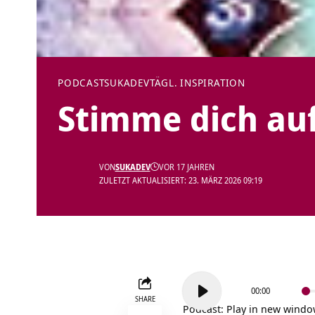
PODCAST
SUKADEV
TÄGL. INSPIRATION
Stimme dich auf
VON
SUKADEV
VOR 17 JAHREN
ZULETZT AKTUALISIERT: 23. MÄRZ 2026 09:19
Audio-
00:00
Player
SHARE
Podcast:
Play in new wind