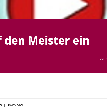
 den Meister ein
LES
ow
|
Download