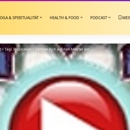
OGA & SPIRITUALITÄT
HEALTH & FOOD
PODCAST
MEI
t
>
Tägl. Inspiration
>
Stimme dich auf den Meister ein