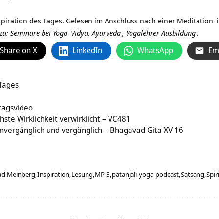
spiration des Tages. Gelesen im Anschluss nach einer
Meditation
s zu: Seminare bei
Yoga
Vidya,
Ayurveda
,
Yogalehrer Ausbildung
.
Share on X
LinkedIn
WhatsApp
Em
 Tages
ragsvideo
hste Wirklichkeit verwirklicht – VC481
 unvergänglich und vergänglich – Bhagavad Gita XV 16
ad Meinberg
Inspiration
Lesung
MP 3
patanjali-yoga-podcast
Satsang
Spir