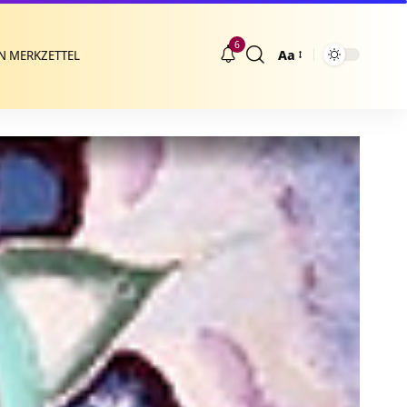
6
Aa
N MERKZETTEL
Größenänderung