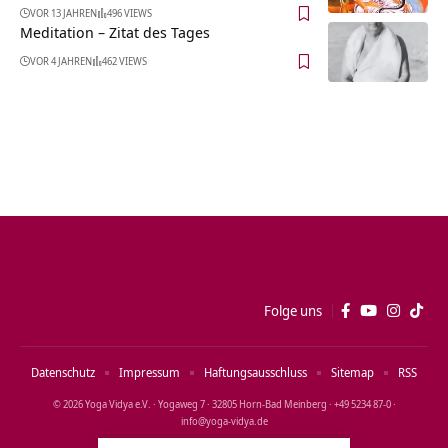
VOR 13 JAHREN
496 VIEWS
Meditation – Zitat des Tages
VOR 4 JAHREN
462 VIEWS
Folge uns
Datenschutz
Impressum
Haftungsausschluss
Sitemap
RSS
© 2026 Yoga Vidya e.V. · Yogaweg 7 · 32805 Horn‑Bad Meinberg · +49 5234 87‑0 ·
info@yoga‑vidya.de