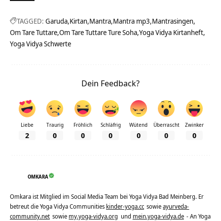
TAGGED:
Garuda
Kirtan
Mantra
Mantra mp3
Mantrasingen
Om Tare Tuttare
Om Tare Tuttare Ture Soha
Yoga Vidya Kirtanheft
Yoga Vidya Schwerte
Dein Feedback?
Liebe
Traurig
Fröhlich
Schläfrig
Wütend
Überrascht
Zwinker
2
0
0
0
0
0
0
OMKARA
Omkara ist Mitglied im Social Media Team bei Yoga Vidya Bad Meinberg. Er
betreut die Yoga Vidya Communities
kinder-yoga.cc
sowie
ayurveda-
community.net
sowie
my.yoga-vidya.org
und
mein.yoga-vidya.de
- An Yoga