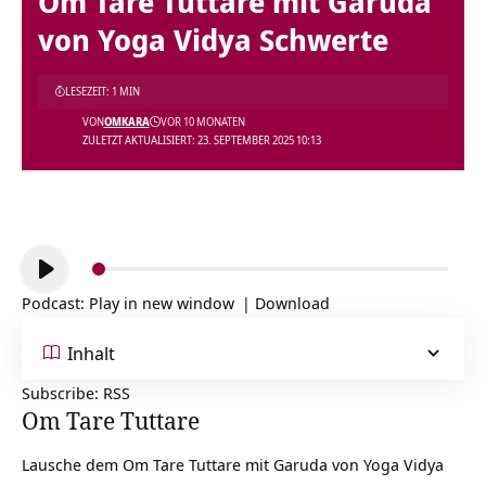
Om Tare Tuttare mit Garuda
von Yoga Vidya Schwerte
LESEZEIT: 1 MIN
VON
OMKARA
VOR 10 MONATEN
ZULETZT AKTUALISIERT: 23. SEPTEMBER 2025 10:13
Audio-
Player
Podcast:
Play in new window
|
Download
Inhalt
Subscribe:
RSS
Om Tare Tuttare
Lausche dem Om Tare Tuttare mit Garuda von Yoga Vidya