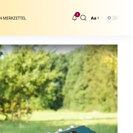
5
Aa
N MERKZETTEL
Größenänderung