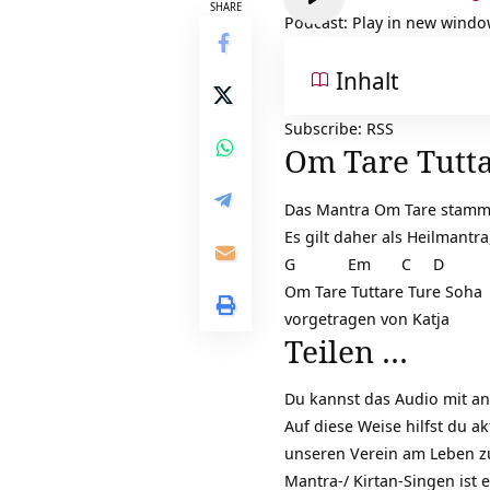
Player
SHARE
Podcast:
Play in new wind
Inhalt
Subscribe:
RSS
Om Tare Tutt
Das
Mantra
Om Tare stammt 
Es gilt daher als Heilmantr
G Em C D
Om Tare Tuttare Ture Soha
vorgetragen von Katja
Teilen …
Du kannst das Audio mit an
Auf diese Weise hilfst du ak
unseren Verein am Leben zu
Mantra-/ Kirtan-Singen ist