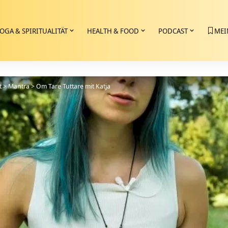
OGA & SPIRITUALITÄT
HEALTH & FOOD
PODCAST
MEI
t
>
Mantra
>
Om Tare Tuttare mit Katja