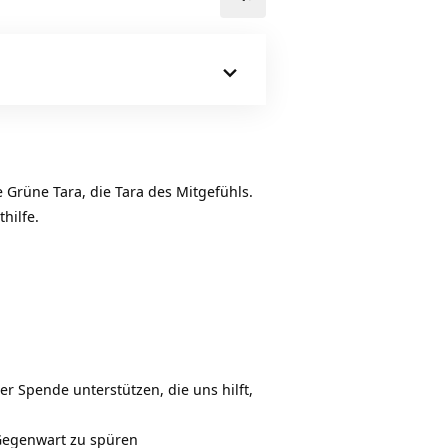
Pfeiltasten
Hoch/Runter
benutzen,
um
die
Lautstärke
zu
regeln.
 Grüne Tara, die Tara des Mitgefühls.
hilfe.
er Spende unterstützen, die uns hilft,
 Gegenwart zu spüren