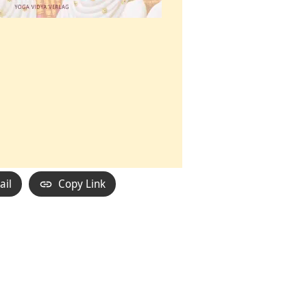
ail
Copy Link