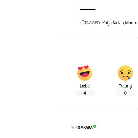
TAGGED:
Katja
Kirtan
Mantr
Liebe
Traurig
4
0
VON
OMKARA