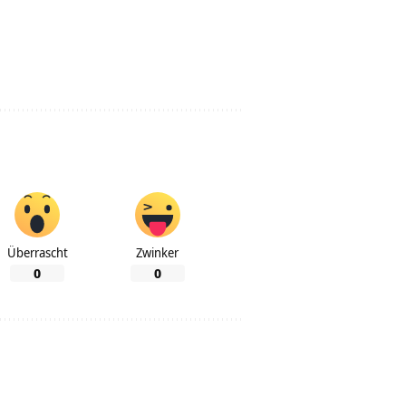
Überrascht
Zwinker
0
0