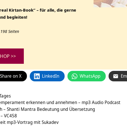
eal Kirtan-Book“ – für alle, die gerne
und begleiten!
198 Seiten
HOP >>
Share on X
LinkedIn
WhatsApp
Em
 Tages
 Temperament erkennen und annehmen – mp3 Audio Podcast
 – Shanti Mantra Bedeutung und Übersetzung
 – VC458
keit mp3-Vortrag mit Sukadev