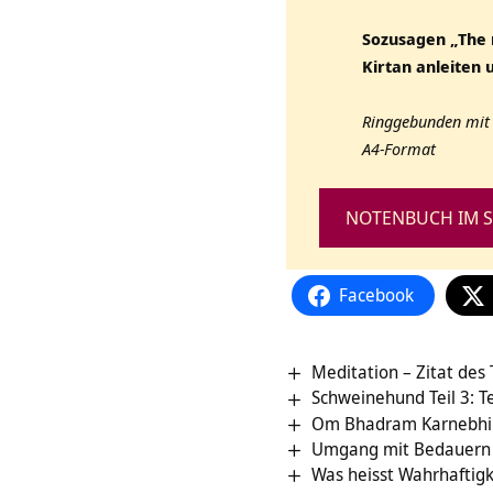
Sozusagen „The r
Kirtan anleiten 
Ringgebunden mit 
A4-Format
NOTENBUCH IM S
Facebook
Meditation – Zitat des
Schweinehund Teil 3:
Om Bhadram Karnebhih
Umgang mit Bedauern
Was heisst Wahrhaftig