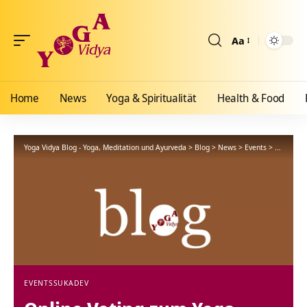
Aa
Größenänderun
Home
News
Yoga & Spiritualität
Health & Food
Yoga Vidya Blog - Yoga, Meditation und Ayurveda
>
Blog
>
News
>
Events
>
Online V
EVENTS
SUKADEV