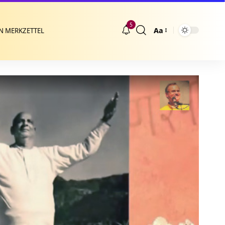
5
Aa
N MERKZETTEL
Größenänderung