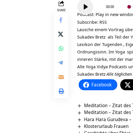
Audio-
00:00
Player
SHARE
Podcast:
Play in new wind
Subscribe:
RSS
Lausche einem Vortrag üb
Sukadev Bretz
als Teil der
Y
Lexikon der
Tugenden
, Ei
Ordnungssinn. Im
Yoga
spi
inneren Stärke, mit der ma
Alle Yoga Vidya Podcasts 
Sukadev Bretz
Alle tägliche
Facebook
Meditation – Zitat des
Meditation – Zitat des
Hara Hara Gurudeva – 
Klosterurlaub Frauen