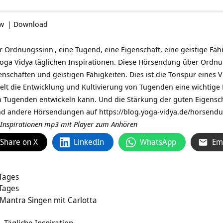
ow
|
Download
er
Ordnungssinn
, eine Tugend, eine Eigenschaft, eine geistige Fäh
oga Vidya täglichen Inspirationen
. Diese Hörsendung über Ordnu
genschaften und geistigen Fähigkeiten. Dies ist die Tonspur eines
V
elt die Entwicklung und Kultivierung von Tugenden eine wichtige Ro
n Tugenden entwickeln kann. Und die Stärkung der guten Eigenscha
und andere Hörsendungen auf
https://blog.yoga-vidya.de/horsendu
n Inspirationen mp3 mit Player zum Anhören
Share on X
LinkedIn
WhatsApp
Em
 Tages
 Tages
Mantra Singen mit Carlotta