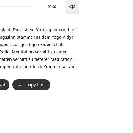
00:00
Pfeiltasten
Hoch/Runter
benutzen,
igkeit. Dies ist ein Vortrag von und mit
um
ngssinn stammt aus dem Yoga Vidya
die
ideos
zur geistigen Eigenschaft
Lautstärke
lle. Meditation verhilft zu einer
zu
ften verhilft zu tieferer
Meditation
.
regeln.
ngen-auf-einen-blick
.Kommentar von
ail
Copy Link