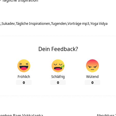
 Tägliche Inspiration
t
Sukadev
Tägliche Inspirationen
Tugenden
Vorträge mp3
Yoga Vidya
Dein Feedback?
Fröhlich
Schläfrig
Wütend
0
0
0
osophen Ram Vakkalanka
Abschluss