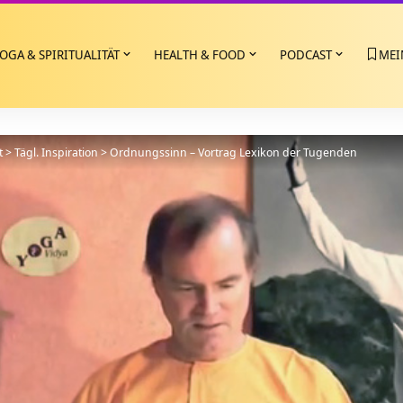
OGA & SPIRITUALITÄT
HEALTH & FOOD
PODCAST
MEI
t
>
Tägl. Inspiration
>
Ordnungssinn – Vortrag Lexikon der Tugenden