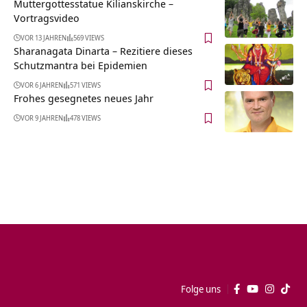
Muttergottesstatue Kilianskirche‏‎ –
Vortragsvideo
VOR 13 JAHREN
569 VIEWS
Sharanagata Dinarta – Rezitiere dieses
Schutzmantra bei Epidemien
VOR 6 JAHREN
571 VIEWS
Frohes gesegnetes neues Jahr
VOR 9 JAHREN
478 VIEWS
Folge uns