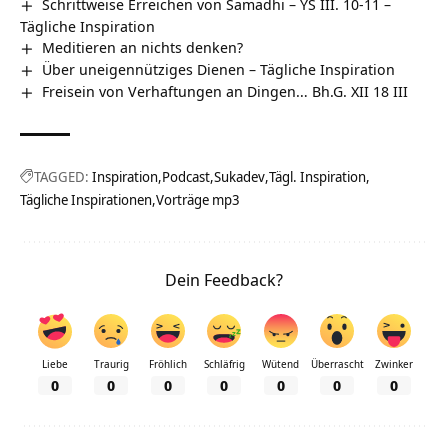
Schrittweise Erreichen von Samadhi – YS III. 10-11 –
Tägliche Inspiration
Meditieren an nichts denken?
Über uneigennütziges Dienen – Tägliche Inspiration
Freisein von Verhaftungen an Dingen… Bh.G. XII 18 III
TAGGED:
Inspiration
Podcast
Sukadev
Tägl. Inspiration
Tägliche Inspirationen
Vorträge mp3
Dein Feedback?
Liebe
Traurig
Fröhlich
Schläfrig
Wütend
Überrascht
Zwinker
0
0
0
0
0
0
0