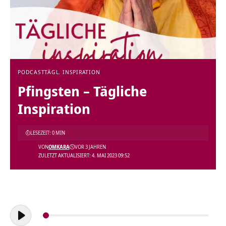
PODCAST
TÄGL. INSPIRATION
Pfingsten – Tägliche
Inspiration
LESEZEIT: 0 MIN
VON
OMKARA
VOR 3 JAHREN
ZULETZT AKTUALISIERT: 4. MAI 2023 09:52
Audio-
Player