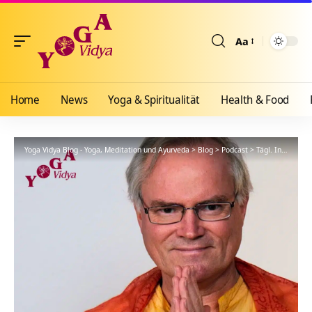
Aa
Größenänderun
Home
News
Yoga & Spiritualität
Health & Food
Yoga Vidya Blog - Yoga, Meditation und Ayurveda
>
Blog
>
Podcast
>
Tägl. Inspiration