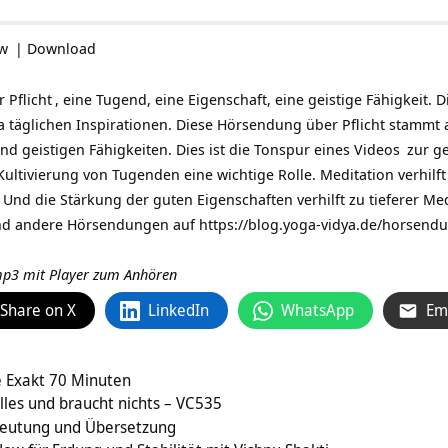
ow
|
Download
er
Pflicht
, eine Tugend, eine Eigenschaft, eine geistige Fähigkeit. 
a täglichen Inspirationen
. Diese Hörsendung über Pflicht stammt
nd geistigen Fähigkeiten. Dies ist die Tonspur eines
Videos
zur ge
Kultivierung von Tugenden eine wichtige Rolle. Meditation verhilft
Und die Stärkung der guten Eigenschaften verhilft zu tieferer
Med
und andere Hörsendungen auf
https://blog.yoga-vidya.de/horsendu
 mp3 mit Player zum Anhören
Share on X
LinkedIn
WhatsApp
Em
e Exakt 70 Minuten
alles und braucht nichts – VC535
deutung und Übersetzung