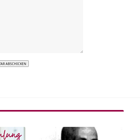
tive: