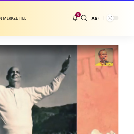
5
Aa
N MERKZETTEL
Größenänderung