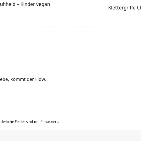
 Kuhheld – Kinder vegan
Klettergriffe 
iebe, kommt der Flow.
r
rderliche Felder sind mit
*
markiert.