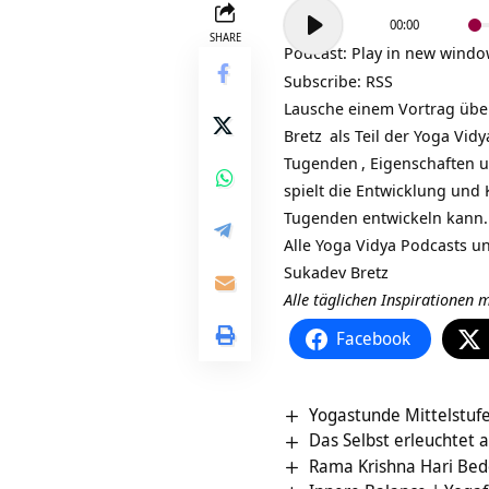
Audio-
00:00
Player
SHARE
Podcast:
Play in new wind
Subscribe:
RSS
Lausche einem Vortrag üb
Bretz
als Teil der
Yoga Vidy
Tugenden
, Eigenschaften u
spielt die Entwicklung und 
Tugenden entwickeln kann. 
Alle Yoga Vidya Podcasts 
Sukadev Bretz
Alle täglichen Inspirationen
Facebook
Yogastunde Mittelstuf
Das Selbst erleuchtet 
Rama Krishna Hari Be