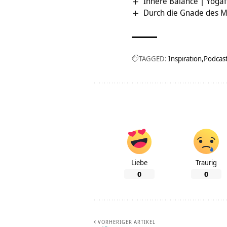
Innere Balance | Yogaf
Durch die Gnade des Me
TAGGED:
Inspiration
Podcas
Liebe
Traurig
0
0
VORHERIGER ARTIKEL