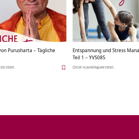
von Purusharta – Tägliche
Entspannung und Stress Ma
Teil 1 – YVS085
392 VIEWS
VOR 16 JAHREN
494 VIEWS