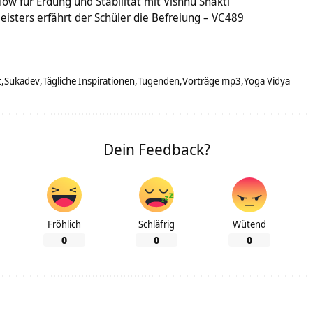
low für Erdung und Stabilität mit Vishnu Shakti
isters erfährt der Schüler die Befreiung – VC489
t
Sukadev
Tägliche Inspirationen
Tugenden
Vorträge mp3
Yoga Vidya
Dein Feedback?
Fröhlich
Schläfrig
Wütend
0
0
0