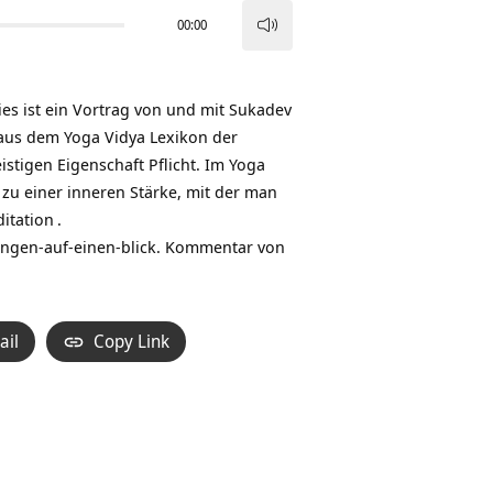
00:00
Pfeiltasten
Hoch/Runter
benutzen,
Dies ist ein Vortrag von und mit
Sukadev
um
 aus dem Yoga Vidya Lexikon der
die
istigen Eigenschaft Pflicht. Im
Yoga
Lautstärke
 zu einer inneren Stärke, mit der man
zu
itation
.
regeln.
ngen-auf-einen-blick
. Kommentar von
ail
Copy Link