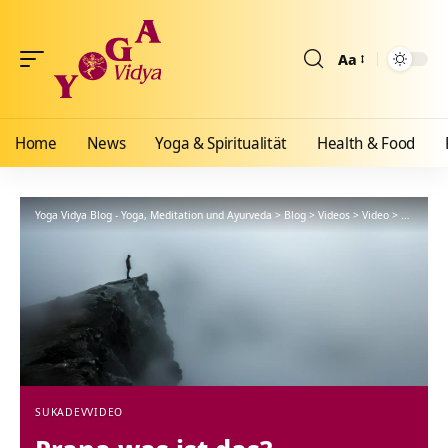
Aa
Größenänderun
Home
News
Yoga & Spiritualität
Health & Food
Yoga Vidya Blog - Yoga, Meditation und Ayurveda
>
Blog
>
Videos
>
Video
>
Prana was
SUKADEV
VIDEO