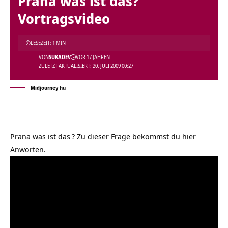
Prana was ist das?
Vortragsvideo
LESEZEIT: 1 MIN
VON
SUKADEV
VOR 17 JAHREN
ZULETZT AKTUALISIERT: 20. JULI 2009 00:27
Midjourney hu
Prana was ist das
? Zu dieser Frage bekommst du hier
Anworten.