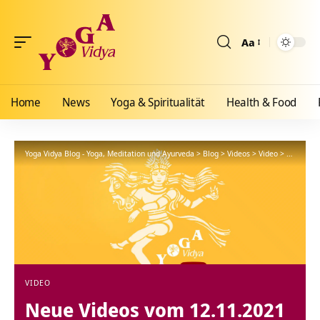
Aa
Größenänderun
Home
News
Yoga & Spiritualität
Health & Food
Yoga Vidya Blog - Yoga, Meditation und Ayurveda
>
Blog
>
Videos
>
Video
>
Neue Vid
VIDEO
Neue Videos vom 12.11.2021