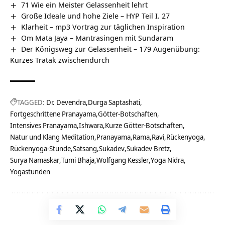
71 Wie ein Meister Gelassenheit lehrt
Große Ideale und hohe Ziele – HYP Teil I. 27
Klarheit – mp3 Vortrag zur täglichen Inspiration
Om Mata Jaya – Mantrasingen mit Sundaram
Der Königsweg zur Gelassenheit – 179 Augenübung:
Kurzes Tratak zwischendurch
TAGGED:
Dr. Devendra
Durga Saptashati
Fortgeschrittene Pranayama
Götter-Botschaften
Intensives Pranayama
Ishwara
Kurze Götter-Botschaften
Natur und Klang Meditation
Pranayama
Rama
Ravi
Rückenyoga
Rückenyoga-Stunde
Satsang
Sukadev
Sukadev Bretz
Surya Namaskar
Tumi Bhaja
Wolfgang Kessler
Yoga Nidra
Yogastunden
Dein Feedback?