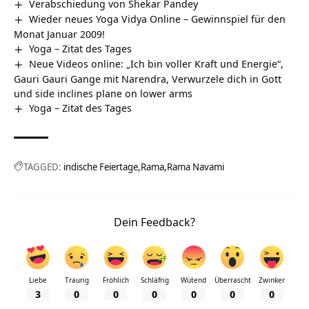
Verabschiedung von Shekar Pandey
Wieder neues Yoga Vidya Online – Gewinnspiel für den
Monat Januar 2009!
Yoga – Zitat des Tages
Neue Videos online: „Ich bin voller Kraft und Energie“,
Gauri Gauri Gange mit Narendra, Verwurzele dich in Gott
und side inclines plane on lower arms
Yoga – Zitat des Tages
TAGGED:
indische Feiertage
Rama
Rama Navami
Dein Feedback?
Liebe
Traurig
Fröhlich
Schläfrig
Wütend
Überrascht
Zwinker
3
0
0
0
0
0
0