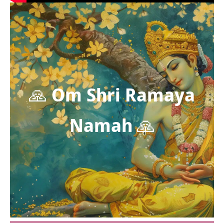
🙏
Om Shri Ramaya
Namah
🙏