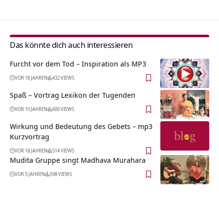
Das könnte dich auch interessieren
Furcht vor dem Tod – Inspiration als MP3
VOR 18 JAHREN
432 VIEWS
Spaß – Vortrag Lexikon der Tugenden
VOR 10 JAHREN
600 VIEWS
Wirkung und Bedeutung des Gebets – mp3
Kurzvortrag
VOR 18 JAHREN
514 VIEWS
Mudita Gruppe singt Madhava Murahara
VOR 5 JAHREN
598 VIEWS