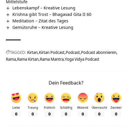
Mittelstufe
Lebenskampf – Kreative Lesung
Krishna gibt Trost – Bhagavad Gita II 60
Meditation – Zitat des Tages
Gemütsruhe – Kreative Lesung
TAGGED:
Kirtan
Kirtan Podcast
Podcast
Podcast abonnieren
Rama
Rama Kirtan
Rama Mantra
Yoga Vidya Podcast
Dein Feedback?
Liebe
Traurig
Fröhlich
Schläfrig
Wütend
Überrascht
Zwinker
0
0
0
0
0
0
0