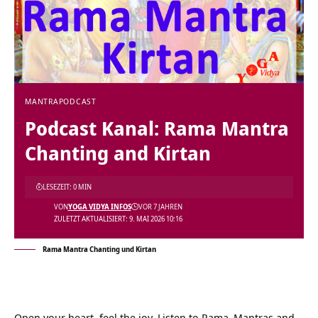
MANTRA
PODCAST
Podcast Kanal: Rama Mantra
Chanting and Kirtan
LESEZEIT: 0 MIN
VON
YOGA VIDYA INFOS
VOR 7 JAHREN
ZULETZT AKTUALISIERT: 9. MAI 2026 10:16
Rama Mantra Chanting und Kirtan
Open your heart, feel the joy. Listen to
Rama
Mantras and