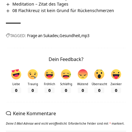
Meditation – Zitat des Tages
08 Flachkreuz ist kein Grund für Rückenschmerzen
TAGGED:
Frage an Sukadev
Gesundheit
mp3
Dein Feedback?
Liebe
Traurig
Fröhlich
Schläfrig
Wütend
Überrascht
Zwinker
0
0
0
0
0
0
0
Keine Kommentare
Deine E-Mail-Adresse wird nicht veröffentlicht.
Erforderliche Felder sind mit
*
markiert.