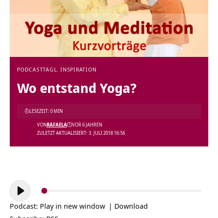
PODCAST
TÄGL. INSPIRATION
Wo entstand Yoga?
LESEZEIT: 0 MIN
VON
RAFAELA
VOR 6 JAHREN
ZULETZT AKTUALISIERT: 3. JULI 2018 16:56
Audio-
Player
Podcast:
Play in new window
|
Download