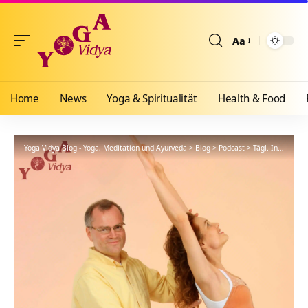
Aa
Größenänderun
Home
News
Yoga & Spiritualität
Health & Food
Yoga Vidya Blog - Yoga, Meditation und Ayurveda
>
Blog
>
Podcast
>
Tägl. Inspiration