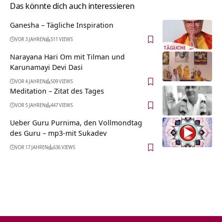
Das könnte dich auch interessieren
Ganesha – Tägliche Inspiration
VOR 3 JAHREN
511 VIEWS
Narayana Hari Om mit Tilman und
Karunamayi Devi Dasi
VOR 4 JAHREN
509 VIEWS
Meditation – Zitat des Tages
VOR 5 JAHREN
447 VIEWS
Ueber Guru Purnima, den Vollmondtag
des Guru – mp3-mit Sukadev
VOR 17 JAHREN
636 VIEWS