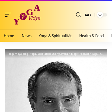
Aa
Größenänderun
Home
News
Yoga & Spiritualität
Health & Food
Yoga Vidya Blog - Yoga, Meditation und Ayurveda
>
Blog
>
Podcast
>
Tägl. Inspiration