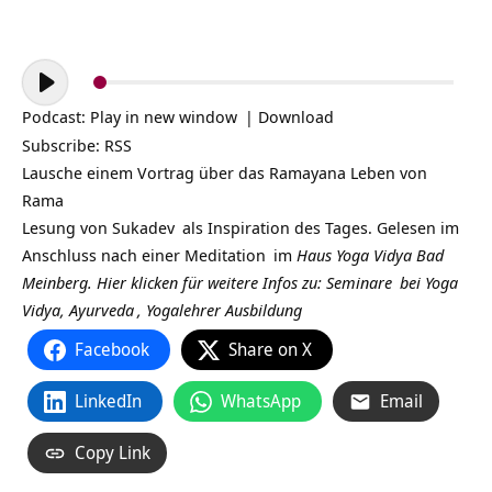
Audio-
Player
Podcast:
Play in new window
|
Download
Subscribe:
RSS
Lausche einem Vortrag über das Ramayana Leben von
Rama
Lesung von
Sukadev
als Inspiration des Tages. Gelesen im
Anschluss nach einer
Meditation
im
Haus Yoga Vidya Bad
Meinberg.
Hier klicken für weitere Infos zu:
Seminare
bei
Yoga
Vidya,
Ayurveda
,
Yogalehrer Ausbildung
Facebook
Share on X
LinkedIn
WhatsApp
Email
Copy Link