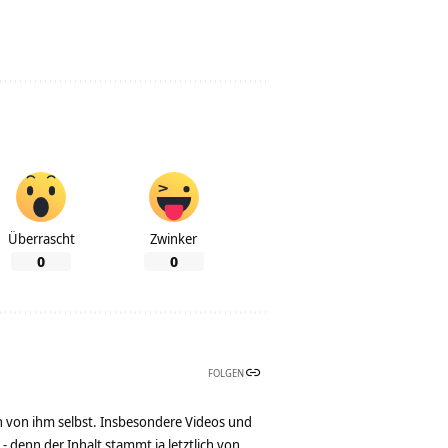
Überrascht
Zwinker
0
0
FOLGEN
n von ihm selbst. Insbesondere Videos und
denn der Inhalt stammt ja letztlich von