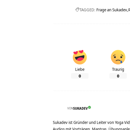
TAGGED:
Frage an Sukadev
Liebe
Traurig
0
0
VON
SUKADEV
Sukadev ist Gründer und Leiter von Yoga Vid
Audios mit Vorträgen, Mantras, Übungsanlei