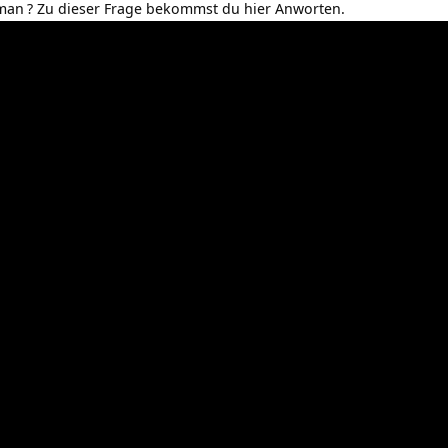
 man
? Zu dieser Frage bekommst du hier Anworten.