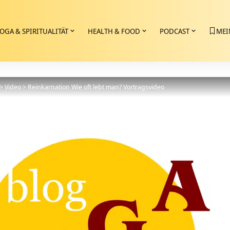
OGA & SPIRITUALITÄT
HEALTH & FOOD
PODCAST
MEI
>
Video
>
Reinkarnation Wie oft lebt man? Vortragsvideo