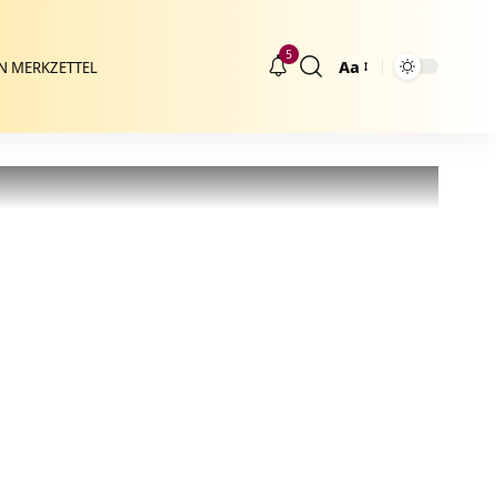
5
Aa
N MERKZETTEL
Größenänderung