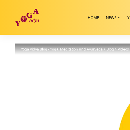
HOME
NEWS
Y
Yoga Vidya Blog - Yoga, Meditation und Ayurveda
>
Blog
>
Videos