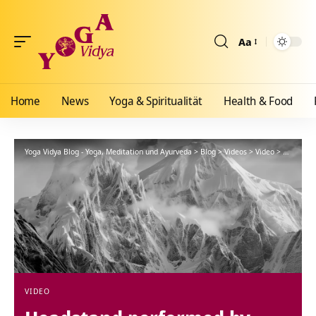
Aa
Größenänderun
Home
News
Yoga & Spiritualität
Health & Food
Yoga Vidya Blog - Yoga, Meditation und Ayurveda
>
Blog
>
Videos
>
Video
>
Headstan
VIDEO