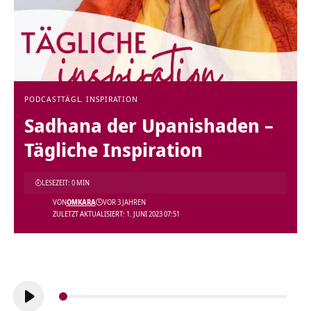
PODCAST
TÄGL. INSPIRATION
Sadhana der Upanishaden –
Tägliche Inspiration
LESEZEIT: 0 MIN
VON
OMKARA
VOR 3 JAHREN
ZULETZT AKTUALISIERT: 1. JUNI 2023 07:51
Audio-
Player