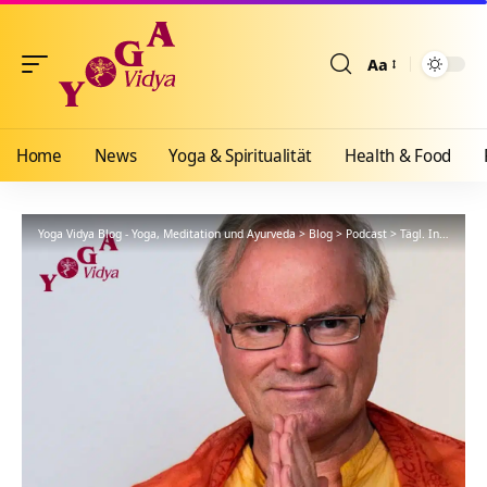
Aa
Größenänderun
Home
News
Yoga & Spiritualität
Health & Food
Yoga Vidya Blog - Yoga, Meditation und Ayurveda
>
Blog
>
Podcast
>
Tägl. Inspiration