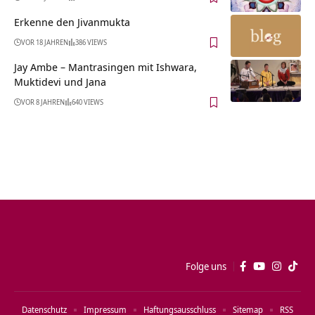
Erkenne den Jivanmukta
VOR 18 JAHREN
386 VIEWS
Jay Ambe – Mantrasingen mit Ishwara,
Muktidevi und Jana
VOR 8 JAHREN
640 VIEWS
Folge uns
Datenschutz
Impressum
Haftungsausschluss
Sitemap
RSS