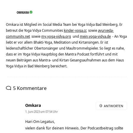
OMKARA
Omkara ist Mitglied im Social Media Team bei Yoga Vidya Bad Meinberg. Er
betreut die Yoga Vidya Communities
kinder-yoga.cc
sowie
ayurveda-
community.net
sowie
my.yoga-vidya.org
und
mein.yoga-vidya.de
- An Yoga
liebt er vor allem Bhakti-Yoga, Meditation und Kirtansingen. Er ist
leidenschaftlicher Obertonsänger und Maultrommelspieler. So liegt es nahe,
dass er im Yoga Vidya Hauptblog den Mantra Podcast fortführt und mit
neuen Beiträgen aus Mantra- und Kirtan Gesangsaufnahmen aus dem Haus
Yoga Vidya in Bad Meinberg bereichert.
5 Kommentare
Omkara
ANTWORTEN
1. Juni 2023 um 07:54 Uhr
Hari Om Legatus,
vielen dank für deinen Hinweis. Der Podcastbeitrag sollte