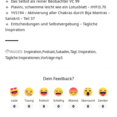
Das Selbst als reiner Beobachter VC 99
Plavini, schwimme leicht wie ein Lotusblatt – HYP.II.70
YVS194 – Aktivierung aller Chakras durch Bija Mantras –
Sanskrit – Teil 37
Entscheidungen und Selbstvergebung – Tägliche
Inspiration
TAGGED:
Inspiration
Podcast
Sukadev
Tägl. Inspiration
Tägliche Inspirationen
Vorträge mp3
Dein Feedback?
Liebe
Traurig
Fröhlich
Schläfrig
Wütend
Überrascht
Zwinker
0
0
0
0
0
0
0