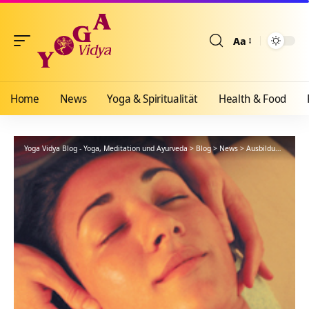
Aa
Größenänderun
Home
News
Yoga & Spiritualität
Health & Food
Yoga Vidya Blog - Yoga, Meditation und Ayurveda
>
Blog
>
News
>
Ausbildungen
>
Sc