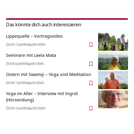
Das könnte dich auch interessieren
Lippequelle‏‎ – Vortragsvideo
VOR 13 JAHREN
584 VIEWS
Seminare mit Leela Mata
VOR 8 JAHREN
640 VIEWS
Ostern mit Swamiji – Yoga und Meditation
VOR 7 JAHREN
635 VIEWS
Yoga im Alter – Interview mit Ingrid
(Hörsendung)
VOR 10 JAHREN
530 VIEWS