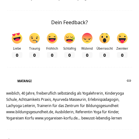
Dein Feedback?
Liebe
Traurig
Fröhlich
Schläfrig
Wütend
Überrascht
Zwinker
0
0
0
0
0
0
0
MATANGI
weiblich, 40 Jahre, freiberuflich selbständig als Yogalehrerin, Kinderyoga
Schule, Achtsamkeits Praxis, Ayurveda Masseurin, Erlebnispädagogin,
Lachyoga Leiterin, Trainerin für das Zentrum für Bildungsgesundheit
www.bildungsgesundheit.de, Ausbilderin, Referentin Yoga für Kinder,
Yogareisen Korfu www.yogareisen-korfu.de... bewusst-lebendig-lernen