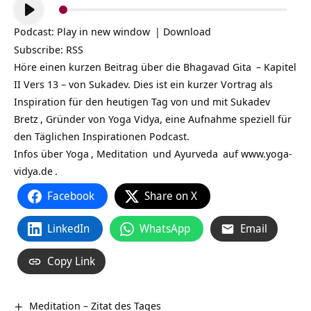
Audio-
Player
Podcast:
Play in new window
|
Download
Subscribe:
RSS
Höre einen kurzen Beitrag über die
Bhagavad Gita
– Kapitel
II Vers 13 – von Sukadev. Dies ist ein kurzer Vortrag als
Inspiration für den heutigen Tag von und mit
Sukadev
Bretz
, Gründer von Yoga Vidya, eine Aufnahme speziell für
den Täglichen Inspirationen Podcast.
Infos über
Yoga
,
Meditation
und
Ayurveda
auf
www.yoga-
vidya.de
.
Facebook
Share on X
LinkedIn
WhatsApp
Email
Copy Link
Meditation – Zitat des Tages