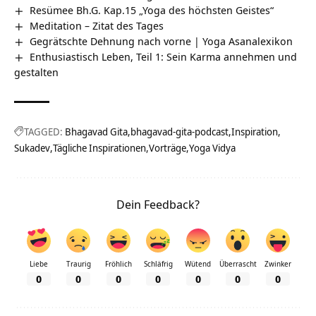
Resümee Bh.G. Kap.15 „Yoga des höchsten Geistes“
Meditation – Zitat des Tages
Gegrätschte Dehnung nach vorne | Yoga Asanalexikon
Enthusiastisch Leben, Teil 1: Sein Karma annehmen und
gestalten
TAGGED:
Bhagavad Gita
bhagavad-gita-podcast
Inspiration
Sukadev
Tägliche Inspirationen
Vorträge
Yoga Vidya
Dein Feedback?
Liebe
Traurig
Fröhlich
Schläfrig
Wütend
Überrascht
Zwinker
0
0
0
0
0
0
0