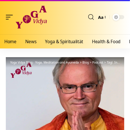
Aa
Größenänderun
Home
News
Yoga & Spiritualität
Health & Food
Yoga Vidya Blog - Yoga, Meditation und Ayurveda
>
Blog
>
Podcast
>
Tägl. Inspiration