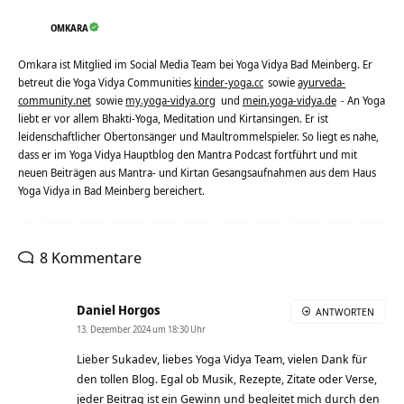
OMKARA
Omkara ist Mitglied im Social Media Team bei Yoga Vidya Bad Meinberg. Er
betreut die Yoga Vidya Communities
kinder-yoga.cc
sowie
ayurveda-
community.net
sowie
my.yoga-vidya.org
und
mein.yoga-vidya.de
- An Yoga
liebt er vor allem Bhakti-Yoga, Meditation und Kirtansingen. Er ist
leidenschaftlicher Obertonsänger und Maultrommelspieler. So liegt es nahe,
dass er im Yoga Vidya Hauptblog den Mantra Podcast fortführt und mit
neuen Beiträgen aus Mantra- und Kirtan Gesangsaufnahmen aus dem Haus
Yoga Vidya in Bad Meinberg bereichert.
8 Kommentare
Daniel Horgos
ANTWORTEN
13. Dezember 2024 um 18:30 Uhr
Lieber Sukadev, liebes Yoga Vidya Team, vielen Dank für
den tollen Blog. Egal ob Musik, Rezepte, Zitate oder Verse,
jeder Beitrag ist ein Gewinn und begleitet mich durch den