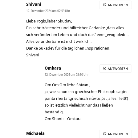
Shivani
ANTWORTEN
12. Dezember 2024 um 07:59 Uhr
Liebe Yogis,lieber Skudav,
Ein sehr tröstender und hilfreicher Gedanke ,dass alles
sich verändert im Leben und doch das“ eine „ewig bleibt .
Alles veränderbare ist nicht wirklich .
Danke Sukadev für die täglichen Inspirationen.
Shivani
Omkara
ANTWORTEN
12. Dezember 2024 um 08:30 Uhr
Om Om Om liebe Shivani,
ja, wie schon ein griechischer Philosoph sagte:
panta rhei (altgriechisch πάντα ῥεῖ ‚alles fließt‘)
so ist letztlich vielleicht nur das Fließen
beständig.
Om Shanti – Omkara
Michaela
ANTWORTEN