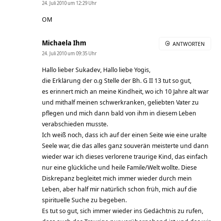
24. Juli 2010 um 12:29 Uhr
OM
Michaela Ihm
ANTWORTEN
24. Juli 2010 um 09:35 Uhr
Hallo lieber Sukadev, Hallo liebe Yogis,
die Erklärung der o.g Stelle der Bh. G II 13 tut so gut,
es erinnert mich an meine Kindheit, wo ich 10 Jahre alt war
und mithalf meinen schwerkranken, geliebten Vater zu
pflegen und mich dann bald von ihm in diesem Leben
verabschieden musste.
Ich weiß noch, dass ich auf der einen Seite wie eine uralte
Seele war, die das alles ganz souverän meisterte und dann
wieder war ich dieses verlorene traurige Kind, das einfach
nur eine glückliche und heile Famile/Welt wollte. Diese
Diskrepanz begleitet mich immer wieder durch mein
Leben, aber half mir natürlich schon früh, mich auf die
spirituelle Suche zu begeben.
Es tut so gut, sich immer wieder ins Gedächtnis zu rufen,