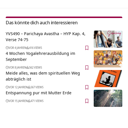
Das könnte dich auch interessieren
YVS490 – Parichaya Avastha – HYP Kap. 4,
Verse 74-75
VOR 4 JAHREN
416 VIEWS
4 Wochen Yogalehrerausbildung im
September
VOR 8 JAHREN
562 VIEWS
Meide alles, was dem spirituellen Weg
abträglich ist
VOR 12 JAHREN
567 VIEWS
Entspannung pur mit Mutter Erde
VOR 15 JAHREN
471 VIEWS