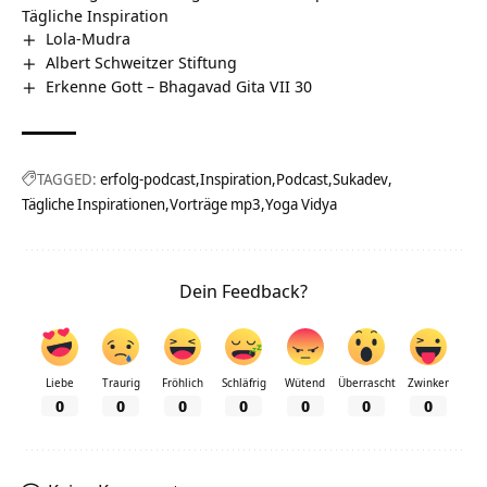
Tägliche Inspiration
Lola-Mudra
Albert Schweitzer Stiftung
Erkenne Gott – Bhagavad Gita VII 30
TAGGED:
erfolg-podcast
Inspiration
Podcast
Sukadev
Tägliche Inspirationen
Vorträge mp3
Yoga Vidya
Dein Feedback?
Liebe
Traurig
Fröhlich
Schläfrig
Wütend
Überrascht
Zwinker
0
0
0
0
0
0
0