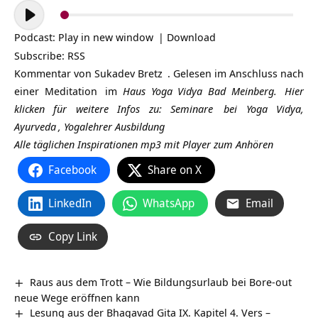
Audio-
Player
Podcast:
Play in new window
|
Download
Subscribe:
RSS
Kommentar von
Sukadev Bretz
. Gelesen im Anschluss nach
einer
Meditation
im
Haus Yoga Vidya Bad Meinberg.
Hier
klicken für weitere Infos zu:
Seminare
bei Yoga Vidya,
Ayurveda
,
Yogalehrer Ausbildung
Alle täglichen Inspirationen mp3 mit Player zum Anhören
Facebook
Share on X
LinkedIn
WhatsApp
Email
Copy Link
Raus aus dem Trott – Wie Bildungsurlaub bei Bore-out
neue Wege eröffnen kann
Lesung aus der Bhagavad Gita IX. Kapitel 4. Vers –