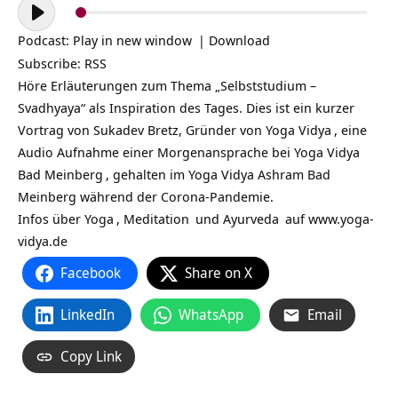
Audio-
Player
Podcast:
Play in new window
|
Download
Subscribe:
RSS
Höre Erläuterungen zum Thema „Selbststudium –
Svadhyaya“ als Inspiration des Tages. Dies ist ein kurzer
Vortrag von Sukadev Bretz, Gründer von
Yoga Vidya
, eine
Audio Aufnahme einer Morgenansprache bei
Yoga Vidya
Bad Meinberg
, gehalten im Yoga Vidya Ashram Bad
Meinberg während der Corona-Pandemie.
Infos über
Yoga
,
Meditation
und
Ayurveda
auf
www.yoga-
vidya.de
Facebook
Share on X
LinkedIn
WhatsApp
Email
Copy Link