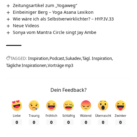
Zeitungsartikel zum „Yogaweg“
Einbeiniger Berg – Yoga Asana Lexikon
Wie wäre ich als Selbstverwirklichter? – HYP.IV.33
Neue Videos
Sonya vom Mantra Circle singt Jay Ambe
TAGGED:
Inspiration
Podcast
Sukadev
Tägl. Inspiration
Tägliche Inspirationen
Vorträge mp3
Dein Feedback?
Liebe
Traurig
Fröhlich
Schläfrig
Wütend
Überrascht
Zwinker
0
0
0
0
0
0
0