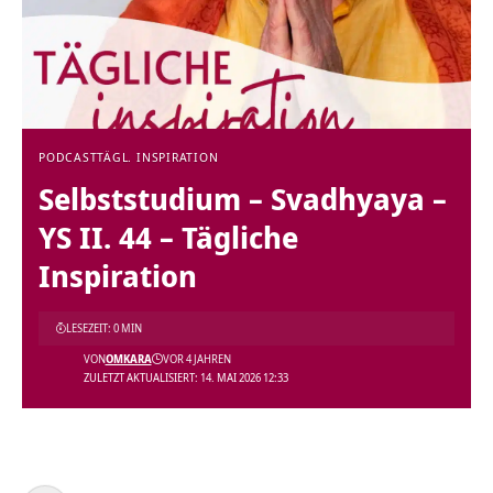
PODCAST
TÄGL. INSPIRATION
Selbststudium – Svadhyaya –
YS II. 44 – Tägliche
Inspiration
LESEZEIT: 0 MIN
VON
OMKARA
VOR 4 JAHREN
ZULETZT AKTUALISIERT: 14. MAI 2026 12:33