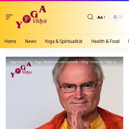
Aa
Größenänderun
Home
News
Yoga & Spiritualität
Health & Food
Yoga Vidya Blog - Yoga, Meditation und Ayurveda
>
Blog
>
Podcast
>
Tägl. Inspiration