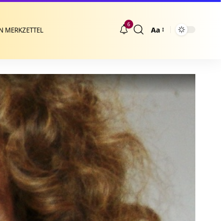
6
Aa
N MERKZETTEL
Größenänderung