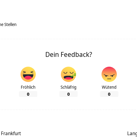
ne Stellen
Dein Feedback?
Fröhlich
Schläfrig
Wütend
0
0
0
 Frankfurt
Lang