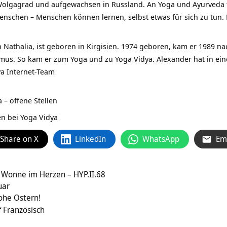
n Wolgagrad und aufgewachsen in Russland. An Yoga und Ayurveda f
nschen – Menschen können lernen, selbst etwas für sich zu tun.
 Nathalia, ist geboren in Kirgisien. 1974 geboren, kam er 1989 na
smus. So kam er zum Yoga und zu Yoga Vidya. Alexander hat in e
ya Internet-Team
 – offene Stellen
n bei Yoga Vidya
Share on X
LinkedIn
WhatsApp
Em
 Wonne im Herzen – HYP.II.68
uar
ohe Ostern!
 Französisch