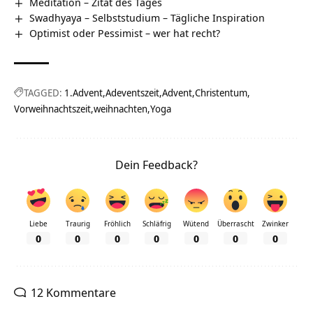
Meditation – Zitat des Tages
Swadhyaya – Selbststudium – Tägliche Inspiration
Optimist oder Pessimist – wer hat recht?
TAGGED:
1.Advent
Adeventszeit
Advent
Christentum
Vorweihnachtszeit
weihnachten
Yoga
Dein Feedback?
Liebe
Traurig
Fröhlich
Schläfrig
Wütend
Überrascht
Zwinker
0
0
0
0
0
0
0
12 Kommentare