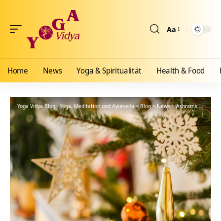
Aa
Größenänderun
Home
News
Yoga & Spiritualität
Health & Food
Yoga Vidya Blog - Yoga, Meditation und Ayurveda
>
Blog
>
News
>
Ashrams
>
Bad Me