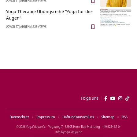
VOR 11 JAHREN
553 VIEWS
Yoga Therapie Übungsreihe “Yoga für die
Augen”
VOR 17 JAHREN
628 VIEWS
Folge uns
Datenschutz
Impressum
Haftungsausschluss
Sitemap
RSS
© 2026 Yoga Vidya e.V. · Yogaweg 7 · 32805 Horn‑Bad Meinberg · +49 5234 87‑0 ·
info@yoga‑vidya.de