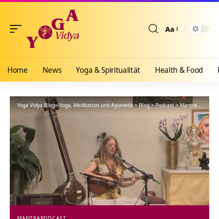
Aa
Größenänderun
Home
News
Yoga & Spiritualität
Health & Food
Yoga Vidya Blog - Yoga, Meditation und Ayurveda
>
Blog
>
Podcast
>
Mantra
>
Shanka
MANTRA
PODCAST