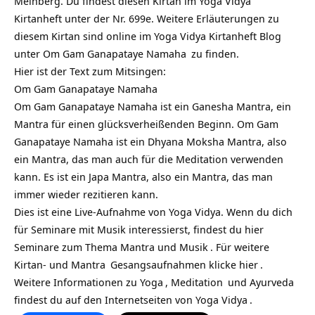
Meinberg. Du findest diesen Kirtan im Yoga Vidya
Kirtanheft unter der Nr. 699e. Weitere Erläuterungen zu
diesem Kirtan sind online im
Yoga Vidya Kirtanheft Blog
unter
Om Gam Ganapataye Namaha
zu finden.
Hier ist der Text zum Mitsingen:
Om Gam Ganapataye Namaha
Om Gam Ganapataye Namaha ist ein Ganesha Mantra, ein
Mantra für einen glücksverheißenden Beginn. Om Gam
Ganapataye Namaha ist ein Dhyana Moksha Mantra, also
ein Mantra, das man auch für die Meditation verwenden
kann. Es ist ein Japa Mantra, also ein Mantra, das man
immer wieder rezitieren kann.
Dies ist eine Live-Aufnahme von Yoga Vidya. Wenn du dich
für Seminare mit Musik interessierst, findest du hier
Seminare zum Thema Mantra und Musik
.
Für weitere
Kirtan- und
Mantra
Gesangsaufnahmen klicke
hier
.
Weitere Informationen zu
Yoga
,
Meditation
und
Ayurveda
findest du auf den Internetseiten von
Yoga Vidya
.