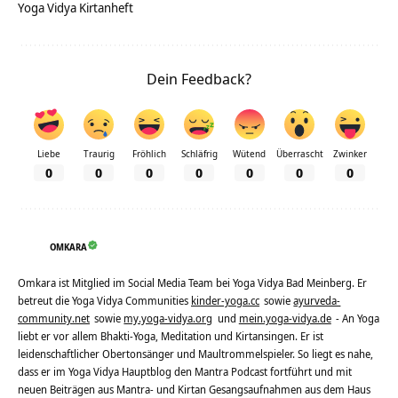
Yoga Vidya Kirtanheft
Dein Feedback?
Liebe
Traurig
Fröhlich
Schläfrig
Wütend
Überrascht
Zwinker
0
0
0
0
0
0
0
OMKARA
Omkara ist Mitglied im Social Media Team bei Yoga Vidya Bad Meinberg. Er
betreut die Yoga Vidya Communities
kinder-yoga.cc
sowie
ayurveda-
community.net
sowie
my.yoga-vidya.org
und
mein.yoga-vidya.de
- An Yoga
liebt er vor allem Bhakti-Yoga, Meditation und Kirtansingen. Er ist
leidenschaftlicher Obertonsänger und Maultrommelspieler. So liegt es nahe,
dass er im Yoga Vidya Hauptblog den Mantra Podcast fortführt und mit
neuen Beiträgen aus Mantra- und Kirtan Gesangsaufnahmen aus dem Haus