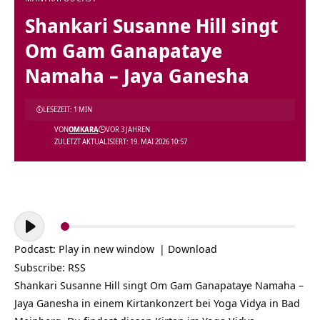
Shankari Susanne Hill singt
Om Gam Ganapataye
Namaha – Jaya Ganesha
LESEZEIT: 1 MIN
VON
OMKARA
VOR 3 JAHREN
ZULETZT AKTUALISIERT: 19. MAI 2026 10:57
Audio-
Player
Podcast:
Play in new window
|
Download
Subscribe:
RSS
Shankari Susanne Hill singt Om Gam Ganapataye Namaha –
Jaya Ganesha in einem Kirtankonzert bei Yoga Vidya in Bad