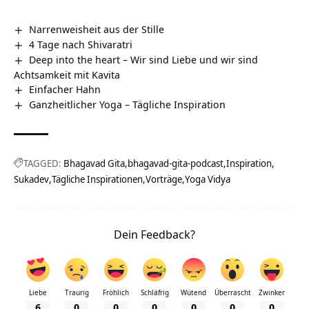
Narrenweisheit aus der Stille
4 Tage nach Shivaratri
Deep into the heart – Wir sind Liebe und wir sind
Achtsamkeit mit Kavita
Einfacher Hahn
Ganzheitlicher Yoga – Tägliche Inspiration
TAGGED:
Bhagavad Gita
bhagavad-gita-podcast
Inspiration
Sukadev
Tägliche Inspirationen
Vorträge
Yoga Vidya
Dein Feedback?
Liebe
Traurig
Fröhlich
Schläfrig
Wütend
Überrascht
Zwinker
6
0
0
0
0
0
0