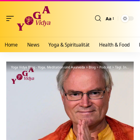
Aa
Größenänderun
Home
News
Yoga & Spiritualität
Health & Food
Yoga Vidya Blog - Yoga, Meditation und Ayurveda
>
Blog
>
Podcast
>
Tägl. Inspiration