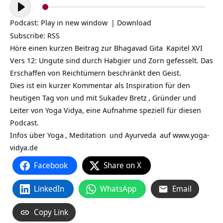
Audio-
Player
Podcast:
Play in new window
|
Download
Subscribe:
RSS
Höre einen kurzen Beitrag zur
Bhagavad Gita
Kapitel XVI
Vers 12: Ungute sind durch Habgier und Zorn gefesselt. Das
Erschaffen von Reichtümern beschränkt den Geist.
Dies ist ein kurzer Kommentar als Inspiration für den
heutigen Tag von und mit
Sukadev Bretz
, Gründer und
Leiter von Yoga Vidya, eine Aufnahme speziell für diesen
Podcast.
Infos über
Yoga
,
Meditation
und
Ayurveda
auf
www.yoga-
vidya.de
Facebook
Share on X
LinkedIn
WhatsApp
Email
Copy Link