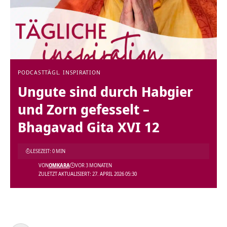
PODCAST
TÄGL. INSPIRATION
Ungute sind durch Habgier
und Zorn gefesselt –
Bhagavad Gita XVI 12
LESEZEIT: 0 MIN
VON
OMKARA
VOR 3 MONATEN
ZULETZT AKTUALISIERT: 27. APRIL 2026 05:30