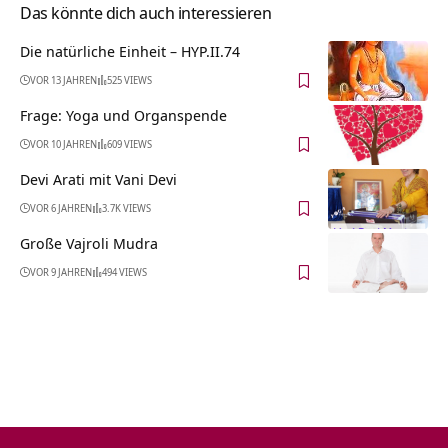
Das könnte dich auch interessieren
Die natürliche Einheit – HYP.II.74
VOR 13 JAHREN
525 VIEWS
Frage: Yoga und Organspende
VOR 10 JAHREN
609 VIEWS
Devi Arati mit Vani Devi
VOR 6 JAHREN
3.7K VIEWS
Große Vajroli Mudra
VOR 9 JAHREN
494 VIEWS