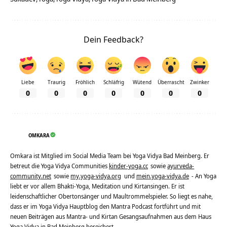
Dein Feedback?
Liebe
Traurig
Fröhlich
Schläfrig
Wütend
Überrascht
Zwinker
0
0
0
0
0
0
0
OMKARA
Omkara ist Mitglied im Social Media Team bei Yoga Vidya Bad Meinberg. Er
betreut die Yoga Vidya Communities
kinder-yoga.cc
sowie
ayurveda-
community.net
sowie
my.yoga-vidya.org
und
mein.yoga-vidya.de
- An Yoga
liebt er vor allem Bhakti-Yoga, Meditation und Kirtansingen. Er ist
leidenschaftlicher Obertonsänger und Maultrommelspieler. So liegt es nahe,
dass er im Yoga Vidya Hauptblog den Mantra Podcast fortführt und mit
neuen Beiträgen aus Mantra- und Kirtan Gesangsaufnahmen aus dem Haus
Yoga Vidya in Bad Meinberg bereichert.