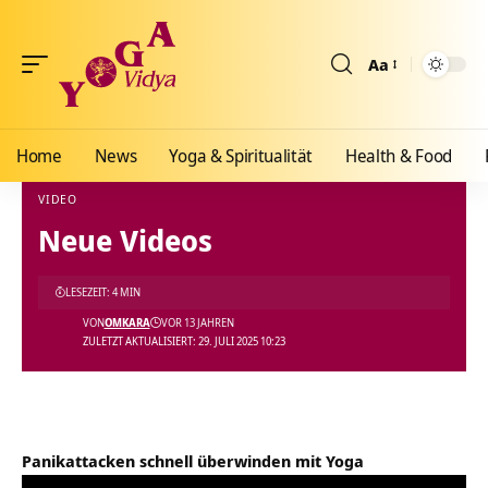
Aa
Größenänderun
Home
News
Yoga & Spiritualität
Health & Food
VIDEO
Neue Videos
Yoga Vidya Blog - Yoga, Meditation und Ayurveda
>
Blog
>
Videos
>
Video
>
Neue Vid
LESEZEIT: 4 MIN
VON
OMKARA
VOR 13 JAHREN
ZULETZT AKTUALISIERT: 29. JULI 2025 10:23
Panikattacken schnell überwinden mit Yoga