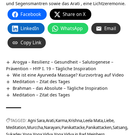
und Segensmantren sowie das
Arati
, eine Lichtzeremonie.
Facebook
Share on X
LinkedIn
WhatsApp
Email
Copy Link
Arogya – Resilienz – Gesundheit – Salutogenese –
Prävention – HYP I. 19 – Tägliche Inspiration
Wie ist eine Ayurveda Massage? Kurzvortrag auf Video
Meditation – Zitat des Tages
Brahman – das Absolute – Tägliche Inspiration
Meditation – Zitat des Tages
TAGGED:
Agni Sara
Arati
Karma
Krishna
Leela Mata
Liebe
Meditation
Murccha
Narayani
Panikattacke
Panikattacken
Satsang
Sukadev
Yoga
Yoga Vidya
Yoga Vidya in Bad Meinberg