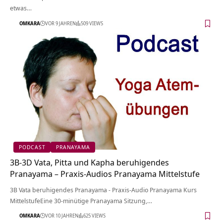
etwas…
OMKARA
VOR 9 JAHREN
509 VIEWS
PODCAST
PRANAYAMA
3B-3D Vata, Pitta und Kapha beruhigendes
Pranayama – Praxis-Audios Pranayama Mittelstufe
3B Vata beruhigendes Pranayama - Praxis-Audio Pranayama Kurs
MittelstufeEine 30-minütige Pranayama Sitzung,…
OMKARA
VOR 10 JAHREN
625 VIEWS