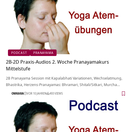
PODCAST
PRANAYAMA
2B-2D Praxis-Audios 2. Woche Pranayamakurs
Mittelstufe
2B Pranayama Session mit Kapalabhati Variationen, Wechselatmung,
Bhastrika, Herzens-Pranayamas: Bhramari, Shitali/Sitkari, Murcha…
OMKARA
VOR 10 JAHREN
493 VIEWS