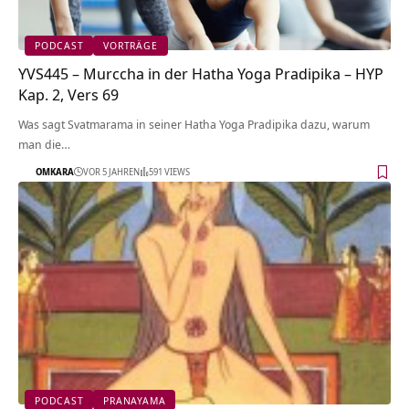
PODCAST
VORTRÄGE
YVS445 – Murccha in der Hatha Yoga Pradipika – HYP
Kap. 2, Vers 69
Was sagt Svatmarama in seiner Hatha Yoga Pradipika dazu, warum
man die…
OMKARA
VOR 5 JAHREN
591 VIEWS
PODCAST
PRANAYAMA