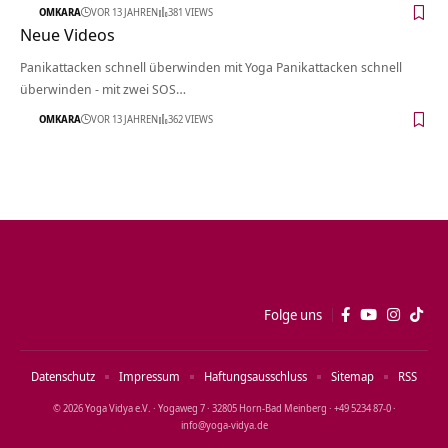
OMKARA
VOR 13 JAHREN
381 VIEWS
Neue Videos
Panikattacken schnell überwinden mit Yoga Panikattacken schnell
überwinden - mit zwei SOS…
OMKARA
VOR 13 JAHREN
362 VIEWS
Folge uns
Datenschutz
Impressum
Haftungsausschluss
Sitemap
RSS
© 2026 Yoga Vidya e.V. · Yogaweg 7 · 32805 Horn‑Bad Meinberg · +49 5234 87‑0 ·
info@yoga‑vidya.de