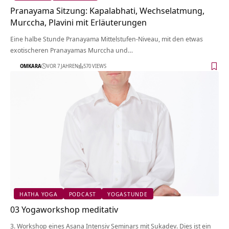
Pranayama Sitzung: Kapalabhati, Wechselatmung,
Murccha, Plavini mit Erläuterungen
Eine halbe Stunde Pranayama Mittelstufen-Niveau, mit den etwas
exotischeren Pranayamas Murccha und…
OMKARA
VOR 7 JAHREN
570 VIEWS
HATHA YOGA
PODCAST
YOGASTUNDE
03 Yogaworkshop meditativ
3. Workshop eines Asana Intensiv Seminars mit Sukadev. Dies ist ein