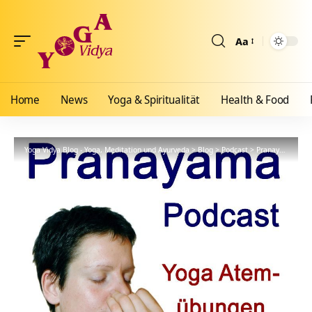
Aa
Größenänderun
Home
News
Yoga & Spiritualität
Health & Food
Yoga Vidya Blog - Yoga, Meditation und Ayurveda
>
Blog
>
Podcast
>
Pranayama
>
1A