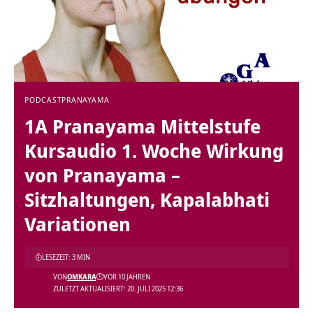
PODCAST
PRANAYAMA
1A Pranayama Mittelstufe
Kursaudio 1. Woche Wirkung
von Pranayama –
Sitzhaltungen, Kapalabhati
Variationen
LESEZEIT: 3 MIN
VON
OMKARA
VOR 10 JAHREN
ZULETZT AKTUALISIERT: 20. JULI 2025 12:36