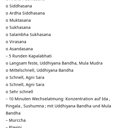
o
Siddhasana
o Ardha Siddhasana
o
Muktasana
o
Sukhasana
o Salambha Sukhasana
o
Virasana
o
Asandasana
– 5 Runden Kapalabhati
o Langsam feste, Uddhiyana Bandha, Mula Mudra
o Mittelschnell, Uddhiyana Bandha
o Schnell, Agni Sara
o Schnell, Agni Sara
o Sehr schnell
– 10 Minuten Wechselatmung: Konzentration auf
Ida
,
Pingala
,
Sushumna
; mit Uddhiyana Bandha und
Mula
Bandha
–
Murccha
–
Plavini