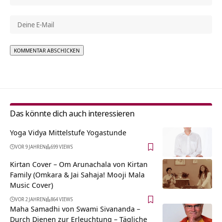
Alternative:
Das könnte dich auch interessieren
Yoga Vidya Mittelstufe Yogastunde
VOR 9 JAHREN
699 VIEWS
Kirtan Cover – Om Arunachala von Kirtan
Family (Omkara & Jai Sahaja! Mooji Mala
Music Cover)
VOR 2 JAHREN
864 VIEWS
Maha Samadhi von Swami Sivananda –
Durch Dienen zur Erleuchtung – Tägliche