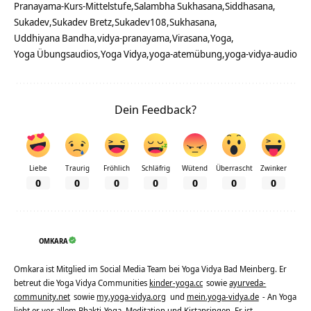
Pranayama-Kurs-Mittelstufe
Salambha Sukhasana
Siddhasana
Sukadev
Sukadev Bretz
Sukadev108
Sukhasana
Uddhiyana Bandha
vidya-pranayama
Virasana
Yoga
Yoga Übungsaudios
Yoga Vidya
yoga-atemübung
yoga-vidya-audio
Dein Feedback?
Liebe
Traurig
Fröhlich
Schläfrig
Wütend
Überrascht
Zwinker
0
0
0
0
0
0
0
OMKARA
Omkara ist Mitglied im Social Media Team bei Yoga Vidya Bad Meinberg. Er
betreut die Yoga Vidya Communities
kinder-yoga.cc
sowie
ayurveda-
community.net
sowie
my.yoga-vidya.org
und
mein.yoga-vidya.de
- An Yoga
liebt er vor allem Bhakti-Yoga, Meditation und Kirtansingen. Er ist