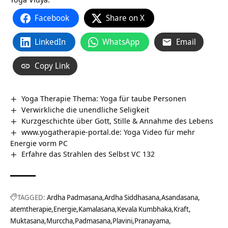
Facebook
Share on X
LinkedIn
WhatsApp
Email
Copy Link
Yoga Therapie Thema: Yoga für taube Personen
Verwirkliche die unendliche Seligkeit
Kurzgeschichte über Gott, Stille & Annahme des Lebens
www.yogatherapie-portal.de: Yoga Video für mehr
Energie vorm PC
Erfahre das Strahlen des Selbst VC 132
TAGGED:
Ardha Padmasana
Ardha Siddhasana
Asandasana
atemtherapie
Energie
Kamalasana
Kevala Kumbhaka
Kraft
Muktasana
Murccha
Padmasana
Plavini
Pranayama