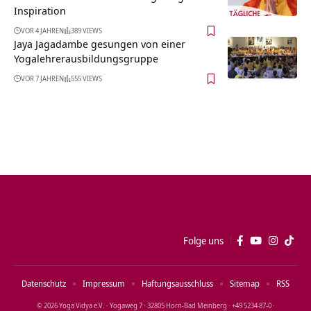
Inspiration
VOR 4 JAHREN
389 VIEWS
Jaya Jagadambe gesungen von einer
Yogalehrerausbildungsgruppe
VOR 7 JAHREN
555 VIEWS
Folge uns
Datenschutz
Impressum
Haftungsausschluss
Sitemap
RSS
© 2026 Yoga Vidya e.V. · Yogaweg 7 · 32805 Horn‑Bad Meinberg · +49 5234 87‑0 ·