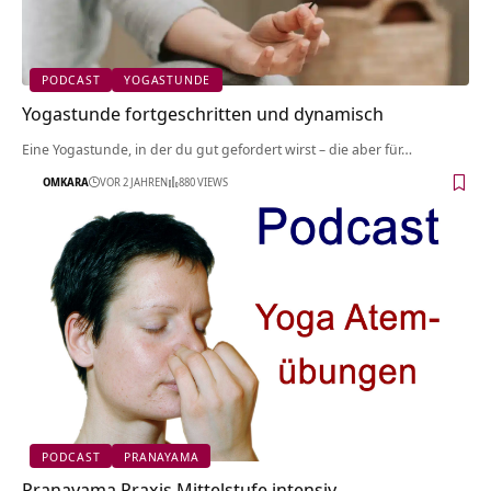
PODCAST
YOGASTUNDE
Yogastunde fortgeschritten und dynamisch
Eine Yogastunde, in der du gut gefordert wirst – die aber für…
OMKARA
VOR 2 JAHREN
880 VIEWS
PODCAST
PRANAYAMA
Pranayama Praxis Mittelstufe intensiv