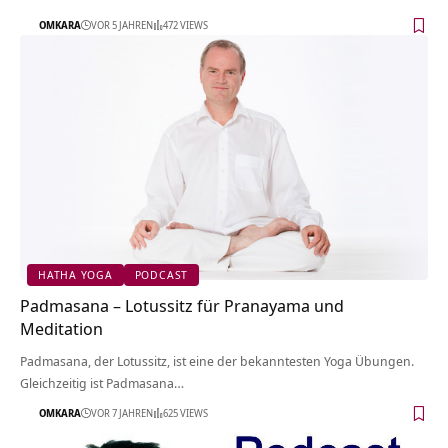
OMKARA
VOR 5 JAHREN
472 VIEWS
HATHA YOGA
PODCAST
Padmasana – Lotussitz für Pranayama und
Meditation
Padmasana, der Lotussitz, ist eine der bekanntesten Yoga Übungen.
Gleichzeitig ist Padmasana…
OMKARA
VOR 7 JAHREN
625 VIEWS