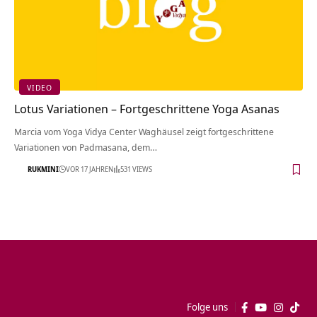
VIDEO
Lotus Variationen – Fortgeschrittene Yoga Asanas
Marcia vom Yoga Vidya Center Waghäusel zeigt fortgeschrittene
Variationen von Padmasana, dem…
RUKMINI
VOR 17 JAHREN
531 VIEWS
Folge uns