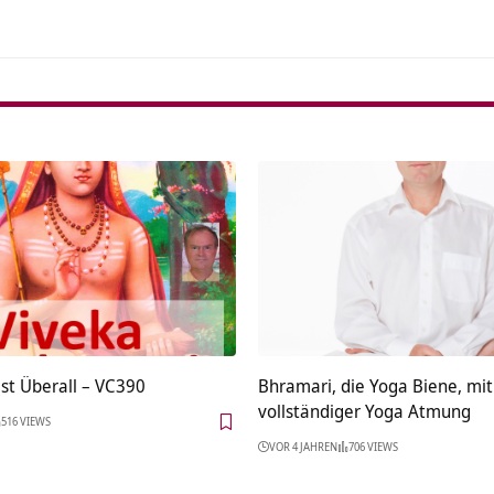
ist Überall – VC390
Bhramari, die Yoga Biene, mit
vollständiger Yoga Atmung
516 VIEWS
VOR 4 JAHREN
706 VIEWS