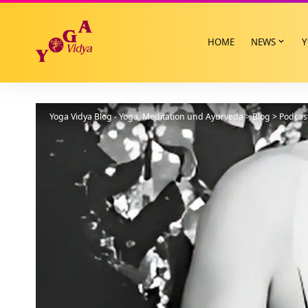
HOME
NEWS
Y
Yoga Vidya Blog - Yoga, Meditation und Ayurveda
>
Blog
>
Podcas