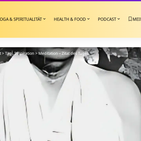
OGA & SPIRITUALITÄT
HEALTH & FOOD
PODCAST
MEI
t
>
Tägl. Inspiration
>
Meditation – Zitat des Tages