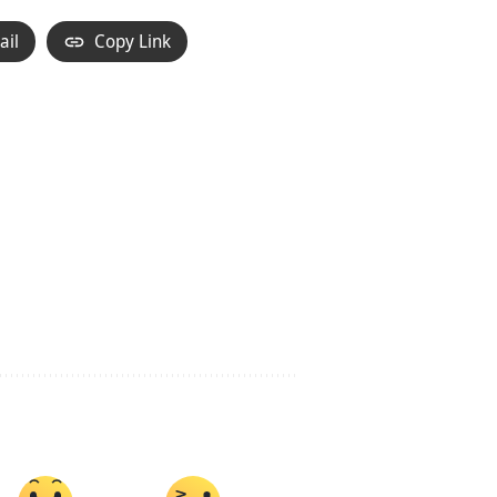
ail
Copy Link