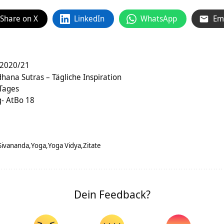
Share on X
LinkedIn
WhatsApp
Em
 2020/21
ana Sutras – Tägliche Inspiration
 Tages
g- AtBo 18
Sivananda
Yoga
Yoga Vidya
Zitate
Dein Feedback?