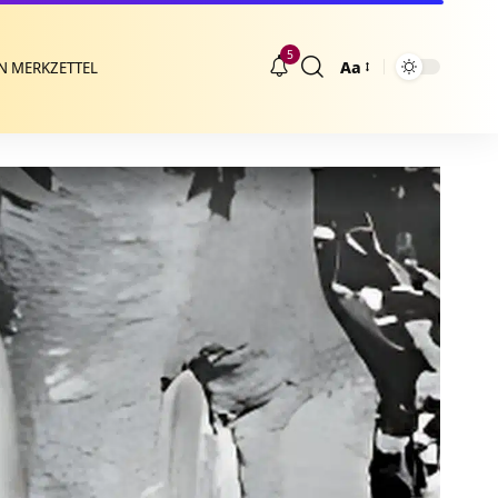
5
Aa
N MERKZETTEL
Größenänderung