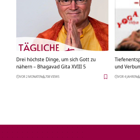
Drei höchste Dinge, um sich Gott zu
Tiefenents
nähern – Bhagavad Gita XVIII 5
und Verbun
VOR 2 MONATEN
708 VIEWS
VOR 4 JAHREN