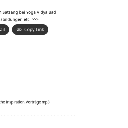
Hoch/Runter
benutzen,
em Satsang bei Yoga Vidya Bad
um
usbildungen etc. >>>
die
ail
Copy Link
Lautstärke
zu
regeln.
che Inspiration
Vorträge mp3