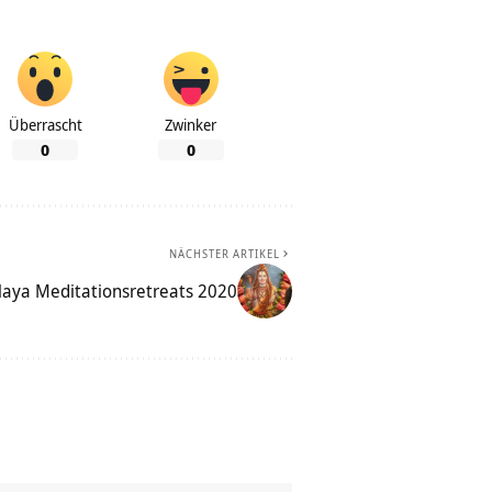
Überrascht
Zwinker
0
0
NÄCHSTER ARTIKEL
laya Meditationsretreats 2020