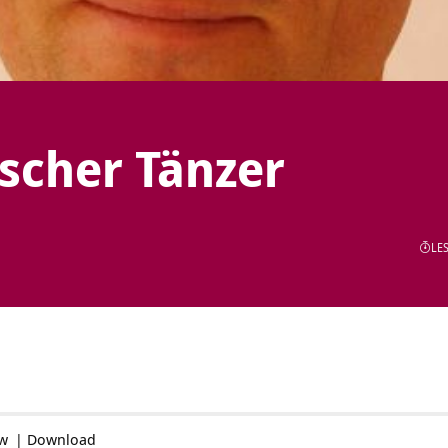
scher Tänzer
LES
ow
|
Download