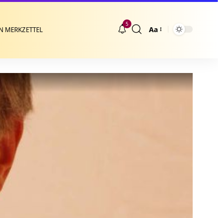
5
Aa
N MERKZETTEL
Größenänderung