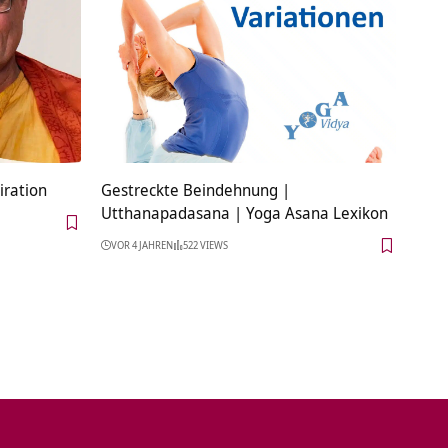
iration
Gestreckte Beindehnung |
Utthanapadasana | Yoga Asana Lexikon
VOR 4 JAHREN
522 VIEWS