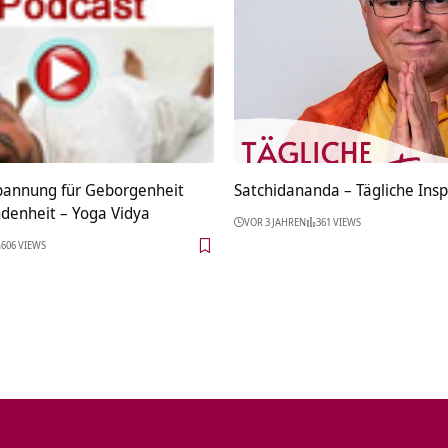
pannung für Geborgenheit
Satchidananda – Tägliche Insp
denheit – Yoga Vidya
VOR 3 JAHREN
361 VIEWS
606 VIEWS