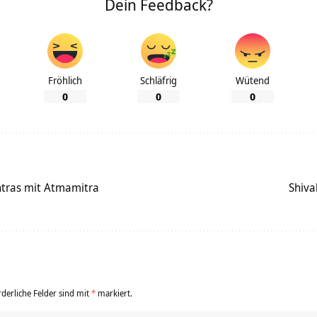
Dein Feedback?
Fröhlich
Schläfrig
Wütend
0
0
0
ntras mit Atmamitra
Shiva
rderliche Felder sind mit
*
markiert.