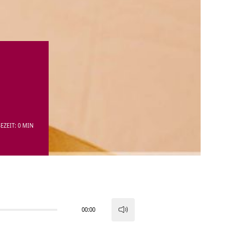
EZEIT: 0 MIN
00:00
Pfeiltasten