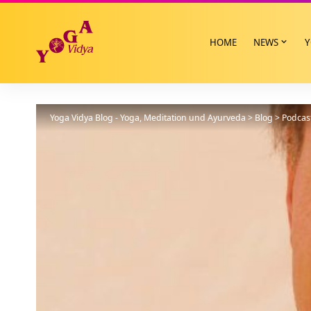
HOME
NEWS
Y
Yoga Vidya Blog - Yoga, Meditation und Ayurveda
>
Blog
>
Podcas