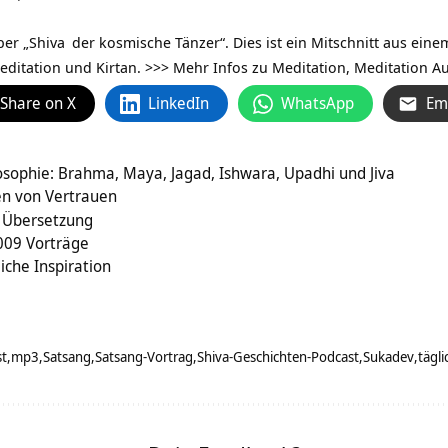
ber „
Shiva
der kosmische Tänzer“. Dies ist ein Mitschnitt aus ein
editation und Kirtan.
>>> Mehr Infos zu Meditation, Meditation A
Share on X
LinkedIn
WhatsApp
Em
sophie: Brahma, Maya, Jagad, Ishwara, Upadhi und Jiva
en von Vertrauen
 Übersetzung
009 Vorträge
liche Inspiration
st
mp3
Satsang
Satsang-Vortrag
Shiva-Geschichten-Podcast
Sukadev
tägli