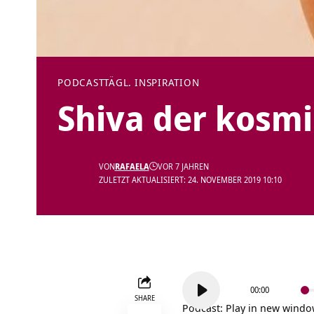
PODCAST
TÄGL. INSPIRATION
Shiva der kosmi
VON
RAFAELA
VOR 7 JAHREN
ZULETZT AKTUALISIERT: 24. NOVEMBER 2019 10:10
Audio-
00:00
Player
SHARE
Podcast:
Play in new wind