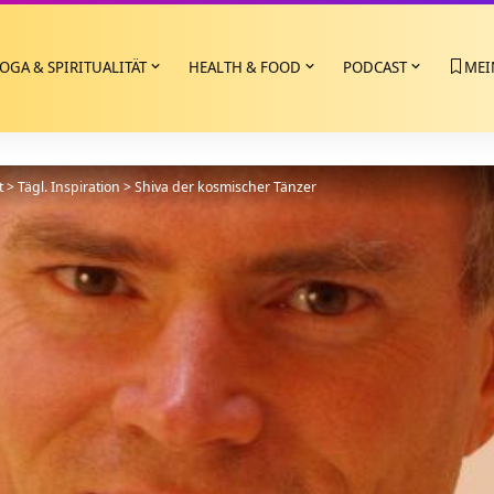
OGA & SPIRITUALITÄT
HEALTH & FOOD
PODCAST
MEI
t
>
Tägl. Inspiration
>
Shiva der kosmischer Tänzer