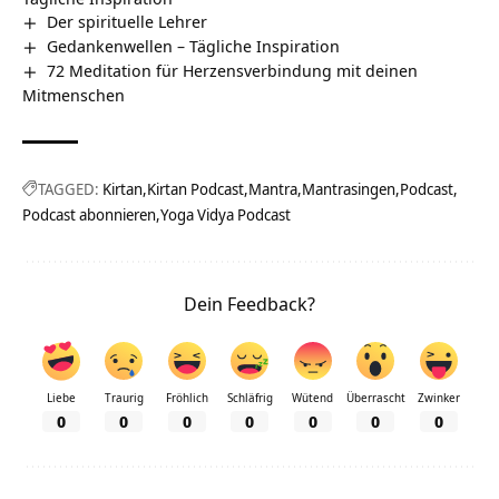
Der spirituelle Lehrer
Gedankenwellen – Tägliche Inspiration
72 Meditation für Herzensverbindung mit deinen
Mitmenschen
TAGGED:
Kirtan
Kirtan Podcast
Mantra
Mantrasingen
Podcast
Podcast abonnieren
Yoga Vidya Podcast
Dein Feedback?
Liebe
Traurig
Fröhlich
Schläfrig
Wütend
Überrascht
Zwinker
0
0
0
0
0
0
0