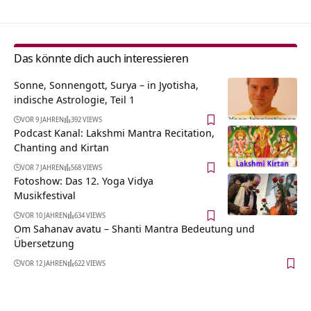
Das könnte dich auch interessieren
Sonne, Sonnengott, Surya – in Jyotisha,
indische Astrologie, Teil 1
VOR 9 JAHREN
392 VIEWS
Podcast Kanal: Lakshmi Mantra Recitation,
Chanting and Kirtan
VOR 7 JAHREN
568 VIEWS
Fotoshow: Das 12. Yoga Vidya
Musikfestival
VOR 10 JAHREN
634 VIEWS
Om Sahanav avatu – Shanti Mantra Bedeutung und
Übersetzung
VOR 12 JAHREN
622 VIEWS