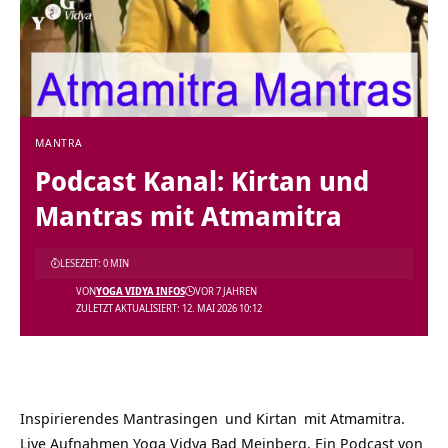
MANTRA
Podcast Kanal: Kirtan und
Mantras mit Atmamitra
LESEZEIT: 0 MIN
VON
YOGA VIDYA INFOS
VOR 7 JAHREN
ZULETZT AKTUALISIERT: 12. MAI 2026 10:12
Inspirierendes
Mantrasingen
und
Kirtan
mit Atmamitra.
Live Aufnahmen Yoga Vidya Bad Meinberg. Ein Podcast von