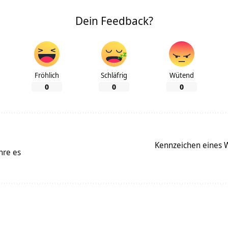
Dein Feedback?
Fröhlich
Schläfrig
Wütend
0
0
0
Kennzeichen eines W
hre es