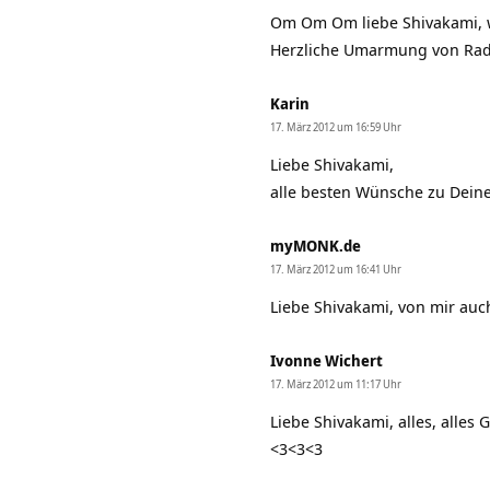
Om Om Om liebe Shivakami, w
Herzliche Umarmung von Radh
Karin
17. März 2012 um 16:59 Uhr
Liebe Shivakami,
alle besten Wünsche zu Deine
myMONK.de
17. März 2012 um 16:41 Uhr
Liebe Shivakami, von mir auc
Ivonne Wichert
17. März 2012 um 11:17 Uhr
Liebe Shivakami, alles, alles
<3<3<3