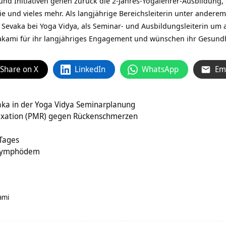
und Initiativen gehen zurück die 2-Jahres-Yogalehrer-Ausbildung,
e und vieles mehr. Als langjährige Bereichsleiterin unter ander
 Sevaka bei Yoga Vidya, als Seminar- und Ausbildungsleiterin um a
akami für ihr langjähriges Engagement und wünschen ihr Gesundh
Share on X
LinkedIn
WhatsApp
Em
aka in der Yoga Vidya Seminarplanung
axation (PMR) gegen Rückenschmerzen
 Tages
& Lymphödem
ami