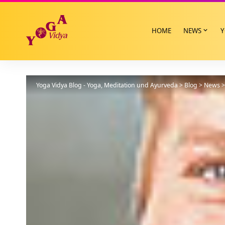
HOME
NEWS
Y
Yoga Vidya Blog - Yoga, Meditation und Ayurveda
>
Blog
>
News