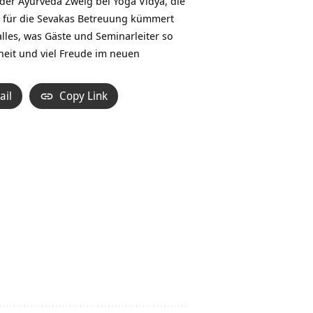
 der Ayurveda Zweig bei Yoga Vidya, die
em für die Sevakas Betreuung kümmert
lles, was Gäste und Seminarleiter so
eit und viel Freude im neuen
ail
Copy Link