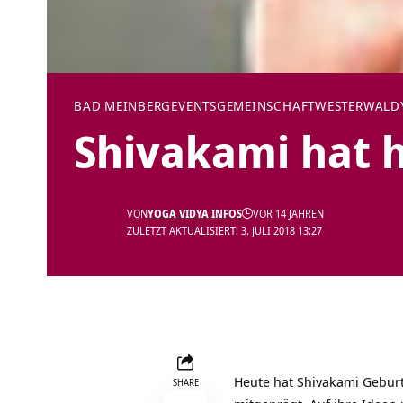
BAD MEINBERG
EVENTS
GEMEINSCHAFT
WESTERWALD
Shivakami hat 
VON
YOGA VIDYA INFOS
VOR 14 JAHREN
ZULETZT AKTUALISIERT: 3. JULI 2018 13:27
Heute hat Shivakami Geburt
SHARE