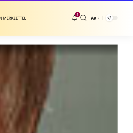
5
Aa
N MERKZETTEL
Größenänderung