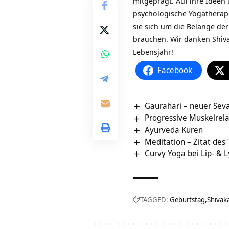
mitgeprägt. Auf ihre Ideen 
psychologische Yogatherapi
sie sich um die Belange der
brauchen. Wir danken Shiv
Lebensjahr!
Facebook
Gaurahari – neuer Sev
Progressive Muskelrel
Ayurveda Kuren
Meditation – Zitat des
Curvy Yoga bei Lip- 
TAGGED:
Geburtstag
Shivak