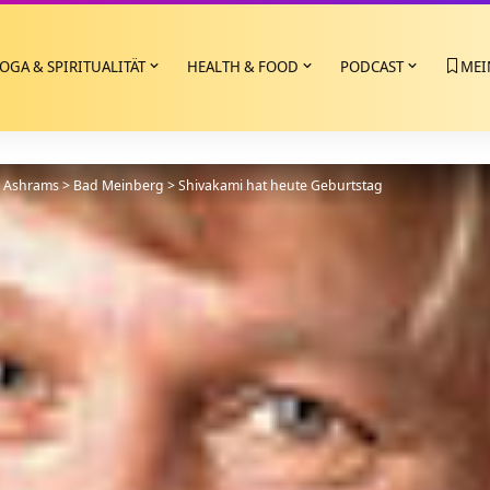
OGA & SPIRITUALITÄT
HEALTH & FOOD
PODCAST
MEI
>
Ashrams
>
Bad Meinberg
>
Shivakami hat heute Geburtstag