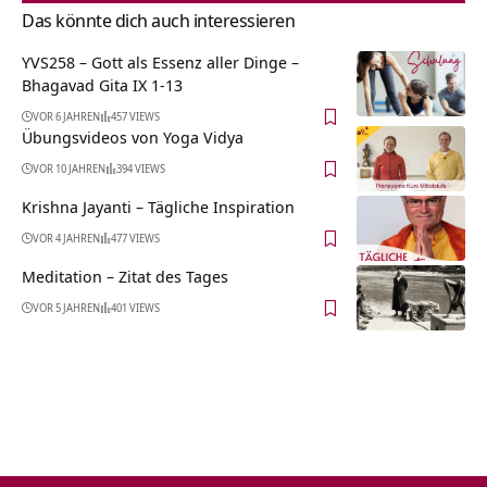
Das könnte dich auch interessieren
YVS258 – Gott als Essenz aller Dinge –
Bhagavad Gita IX 1-13
VOR 6 JAHREN
457 VIEWS
Übungsvideos von Yoga Vidya
VOR 10 JAHREN
394 VIEWS
Krishna Jayanti – Tägliche Inspiration
VOR 4 JAHREN
477 VIEWS
Meditation – Zitat des Tages
VOR 5 JAHREN
401 VIEWS