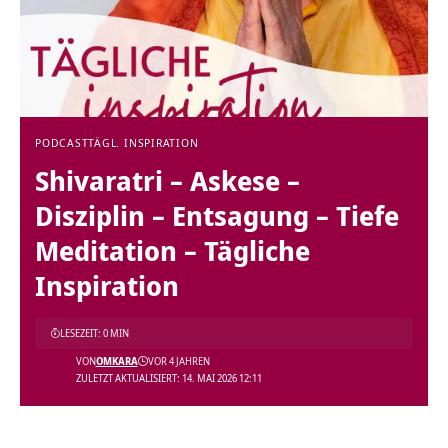
PODCAST
TÄGL. INSPIRATION
Shivaratri – Askese –
Disziplin – Entsagung – Tiefe
Meditation – Tägliche
Inspiration
LESEZEIT: 0 MIN
VON
OMKARA
VOR 4 JAHREN
ZULETZT AKTUALISIERT: 14. MAI 2026 12:11