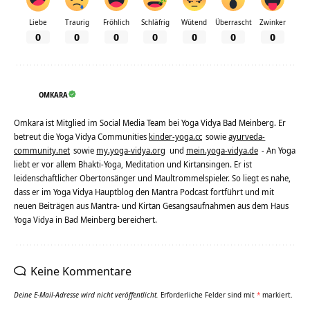
Liebe
Traurig
Fröhlich
Schläfrig
Wütend
Überrascht
Zwinker
0
0
0
0
0
0
0
OMKARA
Omkara ist Mitglied im Social Media Team bei Yoga Vidya Bad Meinberg. Er
betreut die Yoga Vidya Communities
kinder-yoga.cc
sowie
ayurveda-
community.net
sowie
my.yoga-vidya.org
und
mein.yoga-vidya.de
- An Yoga
liebt er vor allem Bhakti-Yoga, Meditation und Kirtansingen. Er ist
leidenschaftlicher Obertonsänger und Maultrommelspieler. So liegt es nahe,
dass er im Yoga Vidya Hauptblog den Mantra Podcast fortführt und mit
neuen Beiträgen aus Mantra- und Kirtan Gesangsaufnahmen aus dem Haus
Yoga Vidya in Bad Meinberg bereichert.
Keine Kommentare
Deine E-Mail-Adresse wird nicht veröffentlicht.
Erforderliche Felder sind mit
*
markiert.