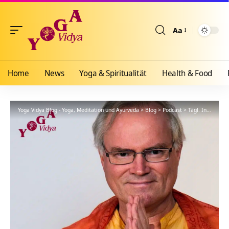
Aa
Größenänderun
Home
News
Yoga & Spiritualität
Health & Food
Yoga Vidya Blog - Yoga, Meditation und Ayurveda
>
Blog
>
Podcast
>
Tägl. Inspiration