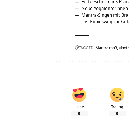
Fortgeschrittenes Pra
Neue Yogalehrerinnen 
Mantra-Singen mit Br
Der Königsweg zur Gela
TAGGED:
Mantra mp3
Mant
Liebe
Traurig
0
0