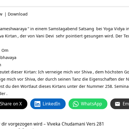
ow
|
Download
rameshwaraya
“ in einem Samstagabend
Satsang
bei
Yoga Vidya i
iva
Kirtan
, der von
Vani Devi
sehr pointiert gesungen wird. Der Tex
h Om
mbhavaya
m
utet dieser Kirtan: Ich verneige mich vor
Shiva
, dem höchsten
Go
neige mich vor Shiva, der durch seinen Tanz die Eigenschaften der
N
est du den Wortlaut dieses Kirtans unter der Nummer 258.
Seminar
der
.
Share on X
LinkedIn
WhatsApp
Em
r dir vorgezogen wird – Viveka Chudamani Vers 281