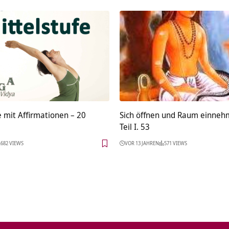
 mit Affirmationen – 20
Sich öffnen und Raum einneh
Teil I. 53
682 VIEWS
VOR 13 JAHREN
571 VIEWS