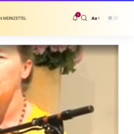
5
Aa
N MERKZETTEL
Größenänderung