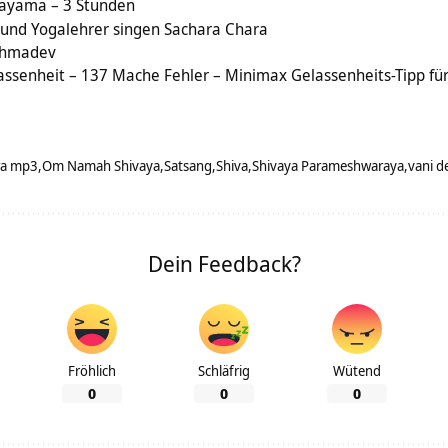
nayama – 3 Stunden
und Yogalehrer singen Sachara Chara
ahmadev
ssenheit – 137 Mache Fehler – Minimax Gelassenheits-Tipp für
ra mp3
Om Namah Shivaya
Satsang
Shiva
Shivaya Parameshwaraya
vani d
Dein Feedback?
Fröhlich
Schläfrig
Wütend
0
0
0