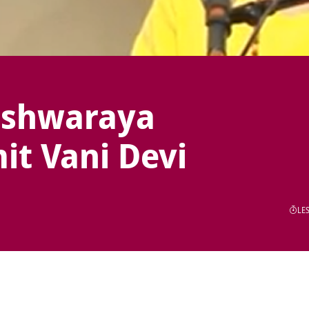
eshwaraya
it Vani Devi
LES