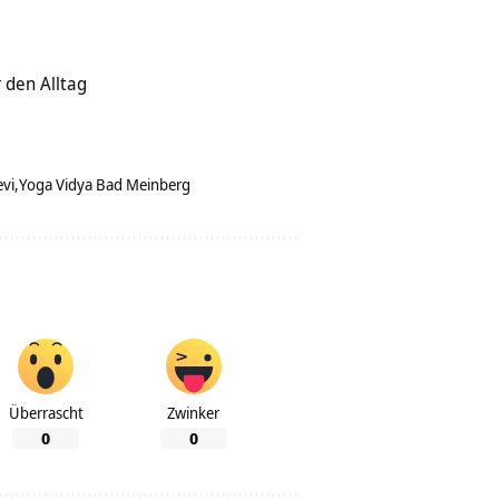
 den Alltag
evi
Yoga Vidya Bad Meinberg
Überrascht
Zwinker
0
0