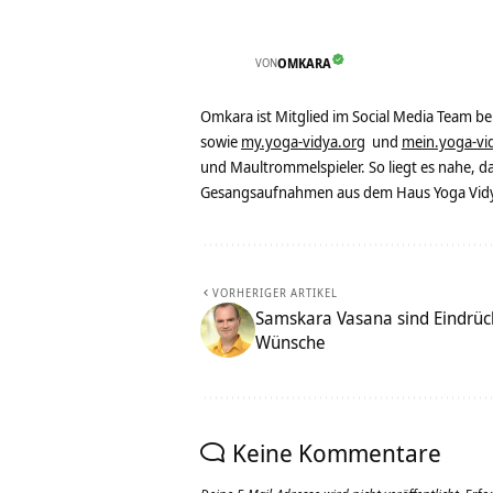
VON
OMKARA
Omkara ist Mitglied im Social Media Team b
sowie
my.yoga-vidya.org
und
mein.yoga-vi
und Maultrommelspieler. So liegt es nahe, 
Gesangsaufnahmen aus dem Haus Yoga Vidya
VORHERIGER ARTIKEL
Samskara Vasana sind Eindrü
Wünsche
Keine Kommentare