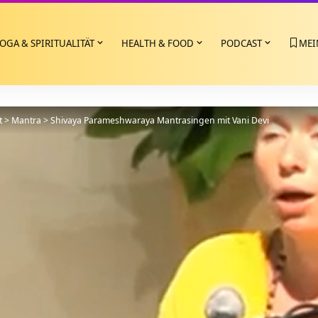
OGA & SPIRITUALITÄT
HEALTH & FOOD
PODCAST
MEI
t
>
Mantra
>
Shivaya Parameshwaraya Mantrasingen mit Vani Devi