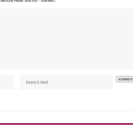
rderliche Felder sind mit
*
markiert.
Alterna