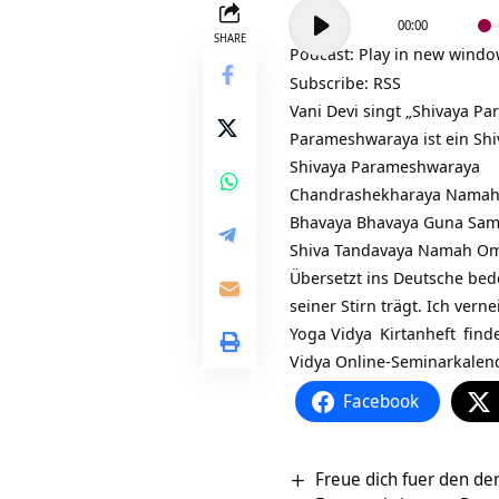
Audio-
00:00
Player
SHARE
Podcast:
Play in new wind
Subscribe:
RSS
Vani Devi singt „
Shivaya Pa
Parameshwaraya ist ein Sh
Shivaya Parameshwaraya
Chandrashekharaya Nama
Bhavaya Bhavaya Guna Sa
Shiva Tandavaya Namah O
Übersetzt ins Deutsche bede
seiner Stirn trägt. Ich ver
Yoga Vidya
Kirtanheft
find
Vidya
Online-Seminarkalen
Facebook
Freue dich fuer den de