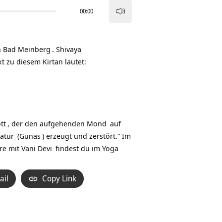
00:00
Pfeiltasten
Hoch/Runter
benutzen,
n Bad Meinberg
. Shivaya
um
t zu diesem Kirtan lautet:
die
Lautstärke
zu
regeln.
tt
, der den aufgehenden
Mond
auf
atur
(
Gunas
) erzeugt und zerstört.“ Im
e mit Vani Devi
findest du im Yoga
ail
Copy Link