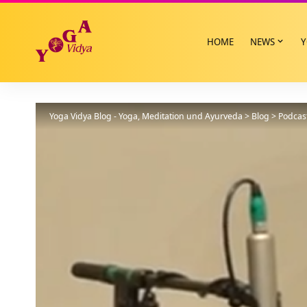
HOME
NEWS
Y
Yoga Vidya Blog - Yoga, Meditation und Ayurveda
>
Blog
>
Podcas