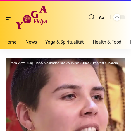
Aa
Größenänderun
Home
News
Yoga & Spiritualität
Health & Food
Yoga Vidya Blog - Yoga, Meditation und Ayurveda
>
Blog
>
Podcast
>
Mantra
>
Shri M