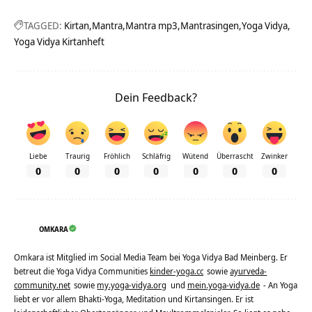
TAGGED:
Kirtan
Mantra
Mantra mp3
Mantrasingen
Yoga Vidya
Yoga Vidya Kirtanheft
Dein Feedback?
Liebe
Traurig
Fröhlich
Schläfrig
Wütend
Überrascht
Zwinker
0
0
0
0
0
0
0
OMKARA
Omkara ist Mitglied im Social Media Team bei Yoga Vidya Bad Meinberg. Er
betreut die Yoga Vidya Communities
kinder-yoga.cc
sowie
ayurveda-
community.net
sowie
my.yoga-vidya.org
und
mein.yoga-vidya.de
- An Yoga
liebt er vor allem Bhakti-Yoga, Meditation und Kirtansingen. Er ist