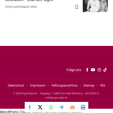
VOR 4 JAHREN
447 VIEWS
Folge uns
Datenschutz
Impressum
Haftungsausschluss
Sitemap
RSS
© 2026 Yoga Vidya e.V. · Yogaweg 7 · 32805 Horn‑Bad Meinberg · +49 5234 87‑0 ·
info@yoga‑vidya.de
WordPress Cookie Notice by Real Cookie Banner