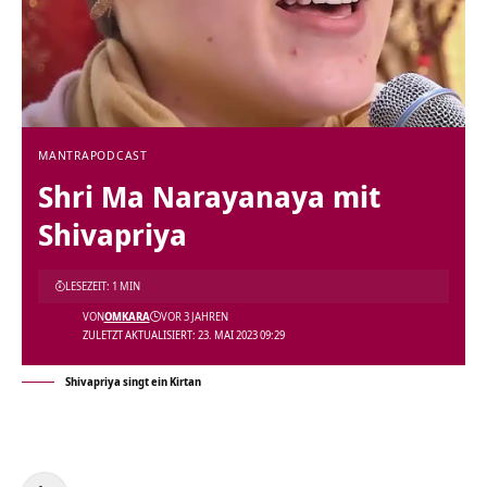
MANTRA
PODCAST
Shri Ma Narayanaya mit
Shivapriya
LESEZEIT: 1 MIN
VON
OMKARA
VOR 3 JAHREN
ZULETZT AKTUALISIERT: 23. MAI 2023 09:29
Shivapriya singt ein Kirtan
Audio-