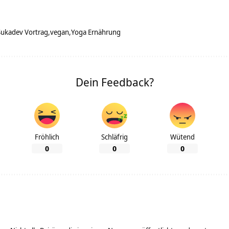
Sukadev Vortrag
vegan
Yoga Ernährung
Dein Feedback?
Fröhlich
Schläfrig
Wütend
0
0
0