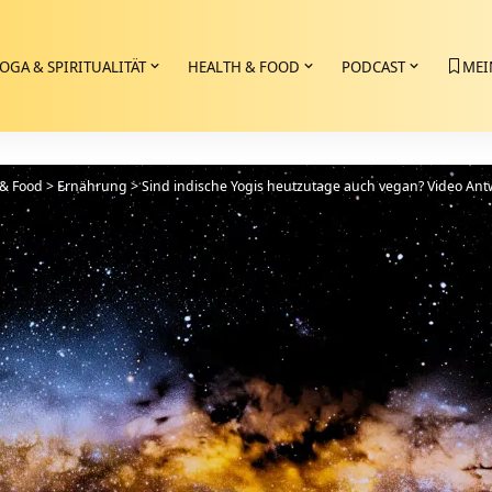
OGA & SPIRITUALITÄT
HEALTH & FOOD
PODCAST
MEI
 & Food
>
Ernährung
>
Sind indische Yogis heutzutage auch vegan? Video Ant