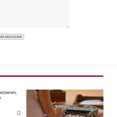
tive:
tizieren,
?