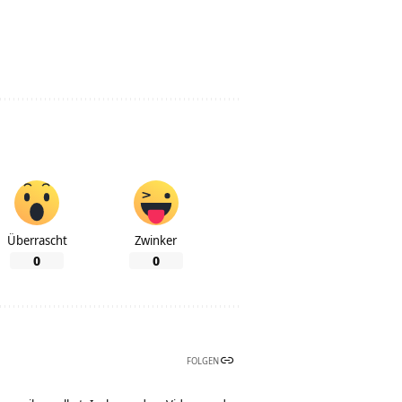
Überrascht
Zwinker
0
0
FOLGEN