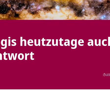
ogis heutzutage auc
ntwort
LES