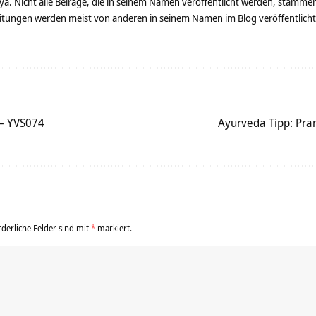
ya. Nicht alle Beiräge, die in seinem Namen veröffentlicht werden, stamme
tungen werden meist von anderen in seinem Namen im Blog veröffentlicht - 
– YVS074
Ayurveda Tipp: Pr
rderliche Felder sind mit
*
markiert.