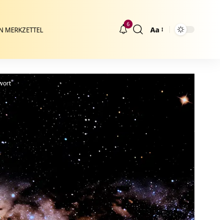
6
Aa
N MERKZETTEL
Größenänderung
wort