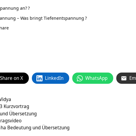
tspannung an?
?
pannung – Was bringt Tiefenentspannung
?
nare
Share on X
LinkedIn
WhatsApp
Em
 Vidya
3 Kurzvortrag
und Übersetzung
lle‏‎ – Vortragsvideo
ha Bedeutung und Übersetzung