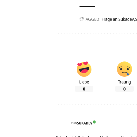
TAGGED:
Frage an Sukadev
Liebe
Traurig
0
0
VON
SUKADEV