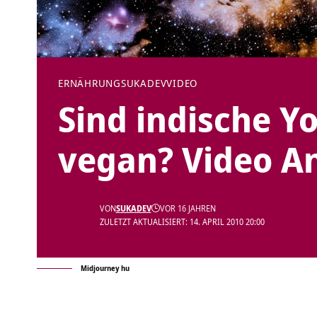
ERNÄHRUNG
SUKADEV
VIDEO
Sind indische Y
vegan? Video A
VON
SUKADEV
VOR 16 JAHREN
ZULETZT AKTUALISIERT: 14. APRIL 2010 20:00
Midjourney hu