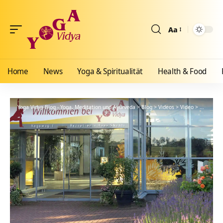
Aa
Größenänderun
Home
News
Yoga & Spiritualität
Health & Food
Yoga Vidya Blog - Yoga, Meditation und Ayurveda
>
Blog
>
Videos
>
Video
>
Spendenau