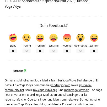
TAGGED:
Spendenaufruf
spendenaufruf 2023
Sukadev
Yoga Vidya
Dein Feedback?
Liebe
Traurig
Fröhlich
Schläfrig
Wütend
Überrascht
Zwinker
0
0
0
0
0
0
0
OMKARA
Omkara ist Mitglied im Social Media Team bei Yoga Vidya Bad Meinberg. Er
betreut die Yoga Vidya Communities
kinder-yoga.cc
sowie
ayurveda-
community.net
sowie
my.yoga-vidya.org
und
mein.yoga-vidya.de
- An Yoga
liebt er vor allem Bhakti-Yoga, Meditation und Kirtansingen. Er ist
leidenschaftlicher Obertonsänger und Maultrommelspieler. So liegt es nahe,
dass er im Yoga Vidya Hauptblog den Mantra Podcast fortführt und mit