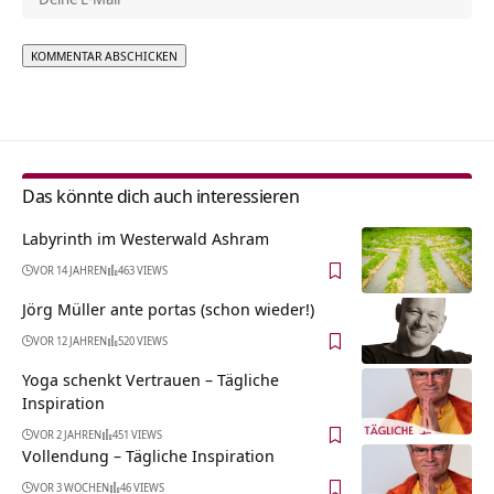
Alternative:
Das könnte dich auch interessieren
Labyrinth im Westerwald Ashram
VOR 14 JAHREN
463 VIEWS
Jörg Müller ante portas (schon wieder!)
VOR 12 JAHREN
520 VIEWS
Yoga schenkt Vertrauen – Tägliche
Inspiration
VOR 2 JAHREN
451 VIEWS
Vollendung – Tägliche Inspiration
VOR 3 WOCHEN
46 VIEWS