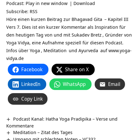
Podcast:
Play in new window
|
Download
Subscribe:
RSS
Höre einen kurzen Beitrag zur
Bhagavad Gita
– Kapitel III
Vers 7. Dies ist ein kurzer Kommentar als Inspiration für
den heutigen Tag von und mit
Sukadev Bretz
, Gründer von
Yoga Vidya, eine Aufnahme speziell für diesen Podcast.
Infos über
Yoga
,
Meditation
und
Ayurveda
auf
www.yoga-
vidya.de
Facebook
Share on X
LinkedIn
WhatsApp
Email
Copy Link
Podcast Kanal: Hatha Yoga Pradipika – Verse und
Kommentare
Meditation – Zitat des Tages
Umgang mit schlechten Noten – VC332