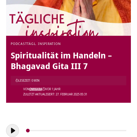
PODCAST
TÄGL. INSPIRATION
Spiritualität im Handeln –
Bhagavad Gita III 7
LESEZEIT: 0 MIN
VON
OMKARA
VOR 1 JAHR
ZULETZT AKTUALISIERT: 27. FEBRUAR 2025 05:31
Audio-
Player