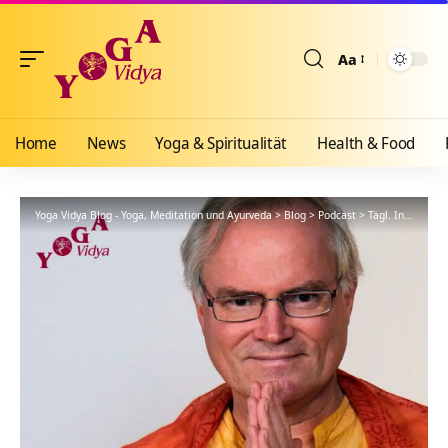
Aa
Größenänderun
Home
News
Yoga & Spiritualität
Health & Food
Yoga Vidya Blog - Yoga, Meditation und Ayurveda
>
Blog
>
Podcast
>
Tägl. Inspiration