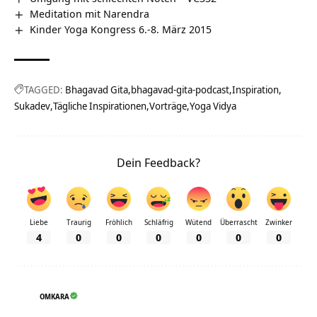
Meditation mit Narendra
Kinder Yoga Kongress 6.-8. März 2015
TAGGED:
Bhagavad Gita
bhagavad-gita-podcast
Inspiration
Sukadev
Tägliche Inspirationen
Vorträge
Yoga Vidya
Dein Feedback?
Liebe
Traurig
Fröhlich
Schläfrig
Wütend
Überrascht
Zwinker
4
0
0
0
0
0
0
OMKARA