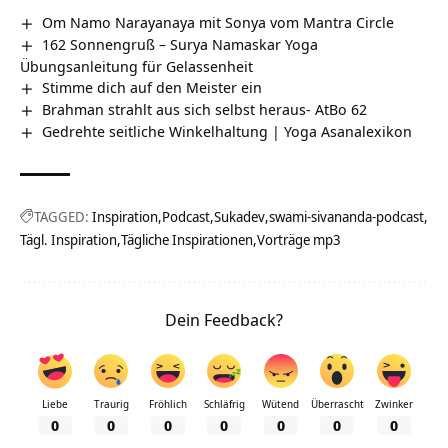
Om Namo Narayanaya mit Sonya vom Mantra Circle
162 Sonnengruß – Surya Namaskar Yoga
Übungsanleitung für Gelassenheit
Stimme dich auf den Meister ein
Brahman strahlt aus sich selbst heraus- AtBo 62
Gedrehte seitliche Winkelhaltung | Yoga Asanalexikon
TAGGED:
Inspiration
Podcast
Sukadev
swami-sivananda-podcast
Tägl. Inspiration
Tägliche Inspirationen
Vorträge mp3
Dein Feedback?
Liebe
Traurig
Fröhlich
Schläfrig
Wütend
Überrascht
Zwinker
0
0
0
0
0
0
0