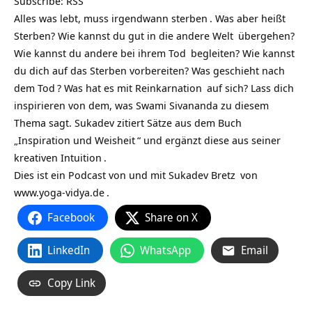
Subscribe:
RSS
Alles was lebt, muss irgendwann
sterben
. Was aber heißt
Sterben? Wie kannst du gut in die andere
Welt
übergehen?
Wie kannst du andere bei ihrem
Tod
begleiten? Wie kannst
du dich auf das Sterben vorbereiten? Was geschieht nach
dem
Tod
? Was hat es mit
Reinkarnation
auf sich? Lass dich
inspirieren von dem, was Swami Sivananda zu diesem
Thema sagt. Sukadev zitiert Sätze aus dem Buch
„
Inspiration und Weisheit
“ und ergänzt diese aus seiner
kreativen
Intuition
.
Dies ist ein Podcast von und mit
Sukadev Bretz
von
www.yoga-vidya.de
.
Facebook
Share on X
LinkedIn
WhatsApp
Email
Copy Link