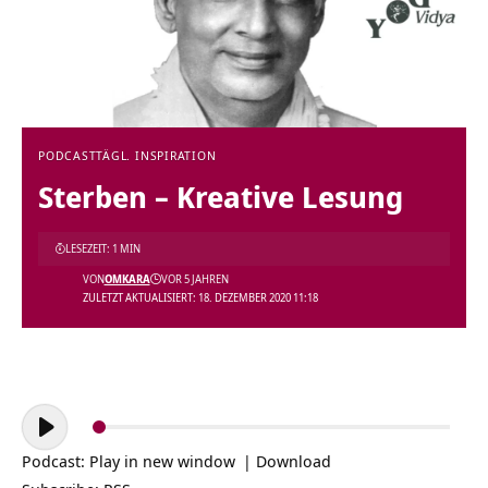
PODCAST
TÄGL. INSPIRATION
Sterben – Kreative Lesung
LESEZEIT: 1 MIN
VON
OMKARA
VOR 5 JAHREN
ZULETZT AKTUALISIERT: 18. DEZEMBER 2020 11:18
Audio-
Player
Podcast:
Play in new window
|
Download