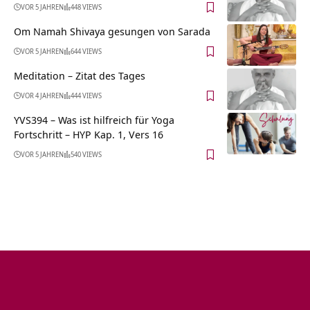
VOR 5 JAHREN
448 VIEWS
Om Namah Shivaya gesungen von Sarada
VOR 5 JAHREN
644 VIEWS
Meditation – Zitat des Tages
VOR 4 JAHREN
444 VIEWS
YVS394 – Was ist hilfreich für Yoga
Fortschritt – HYP Kap. 1, Vers 16
VOR 5 JAHREN
540 VIEWS