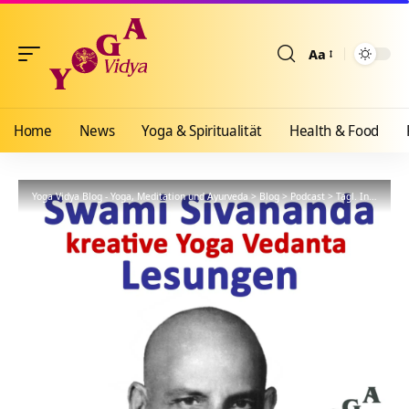
Aa
Größenänderun
Home
News
Yoga & Spiritualität
Health & Food
Yoga Vidya Blog - Yoga, Meditation und Ayurveda
>
Blog
>
Podcast
>
Tägl. Inspiration